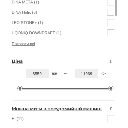
DiNA META (1)
DiNA Helix (3)
LEO STONE+ (1)
UQONIQ DOWNDRAFT (1)
LEO BALANCE Moonmist (1)
Показати всі
LEO BALANCE (1)
Ціна
LEO (1)
грн
грн
Culina (1)
Можна мити в посудомийній машині
Ні (11)