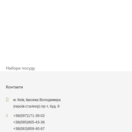
Набори посуду
Контакти
м. Київ, Івасюка Володимира
(героїв сталінгр) пр-т, буд. 9
+38
(097)
171-39-02
+38
(095)
905-43-36
+38
(063)
959-40-67