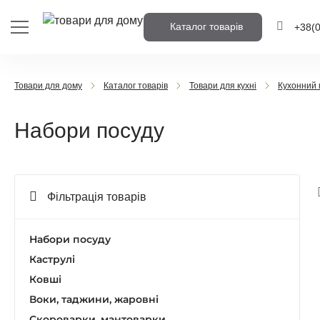
Каталог товарів
+38
(
+38
(0
Товари для дому
Каталог товарів
Товари для кухні
Кухонний 
+38
(0
Набори посуду
Напишіть но
вам передзв
Фільтрація товарів
Передз
Набори посуду
Каструлі
Ковші
Воки, таджини, жаровні
Скороварки, мантоварки