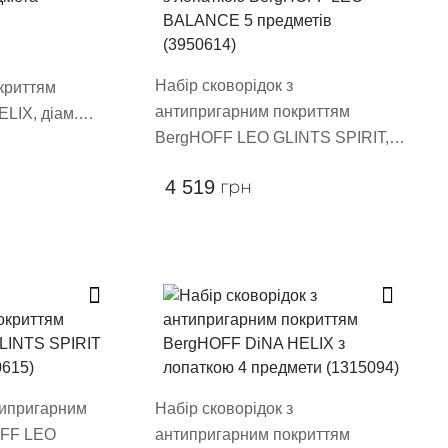
Набір сковорідок з
криттям
антипригарним покриттям
LIX, діам.
BergHOFF LEO GLINTS SPIRIT, з
мета (1315090)
лопаткою BergHOFF LEO
4 519
грн
BALANCE 5 предметів (3950614)
типригарним
Набір сковорідок з
OFF LEO
антипригарним покриттям