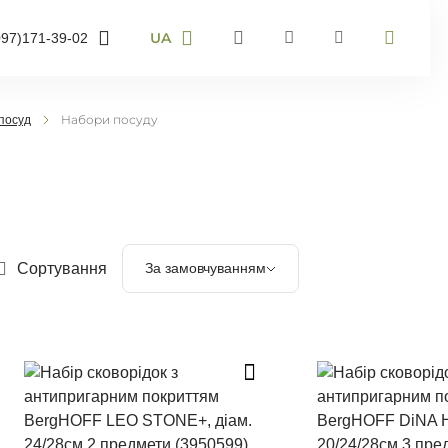
UA
097)
171-39-02
RU
UA
95)
905-43-36
EN
Набори посуду
посуд
63)
959-40-67
мер телефону і ми
онимо
Сортування
За замовчуванням
воніть мені