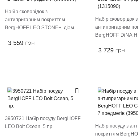
Набір сковорідок з
Набір сковорідок з
антипригарним покриттям
антипригарним по
BergHOFF LEO STONE+, діам.
BergHOFF DiNA HE
24/28см 2 предмети (3950599)
3 559
грн
20/24/28см 3 пред
3 729
грн
3950721 Набір посуду BergHOFF
Набір посуду з ан
LEO Bolt Ocean, 5 пр.
покриттям BergH