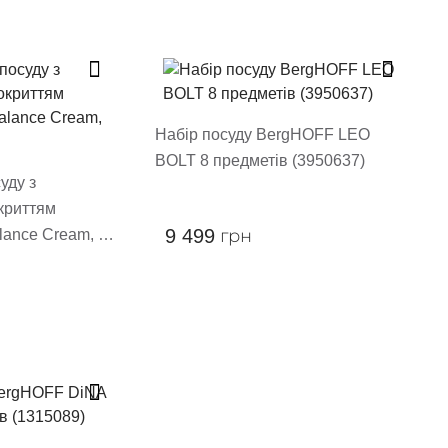
Набір посуду BergHOFF LEO
BOLT 8 предметів (3950637)
уду з
криттям
9 499
грн
ance Cream, 7