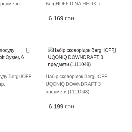
предметів
BergHOFF DiNA HELIX з
лопаткою 4 предмети (1315094)
6 169
грн
суду BergHOFF
Набір сковорідок BergHOFF
пр.
UQONIQ DOWNDRAFT 3
предмети (1111048)
6 199
грн