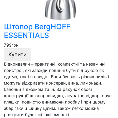
Штопор BergHOFF
ESSENTIALS
799
грн
Купити
Відкривалки – практичні, компактні та незамінні
пристрої, які завжди повинні бути під рукою як
вдома, так і в поїздці. Вони бувають різних видів і
можуть відкривати консерви, вина, лимонади,
баночки з джемом та ін. За рахунок своєї
конструкції штопор швидко, акуратно відкорковує
пляшки, повністю виймаючи пробку і при цьому
зберігаючи шийку цілим. Також легко можна
розкрити будь-які інші ємності.