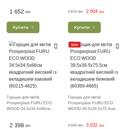
квадратний високий із
квадратний високий із
вкладишем кавовий (60123-
вкладишем бежевий (60215-
1 652
2 004
2 672
грн
4625)
грн
4665)
грн
Купити
Купити
Sale
Горщик для квітів
Горщик для квітів
Prosperplast FURU ECO
Prosperplast FURU ECO
WOOD 34.5х34.5х66см
WOOD 39.5х39.5х75.5см
квадратний високий із
квадратний високий із
вкладишем кавовий (60215-
вкладишем бежевий (60369-
2 398
3 032
4 042
грн
4625)
грн
4665)
грн