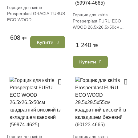
Горщик для квітів
Prosperplast GRACIA TUBUS
Горщик для квітів
ECO WOOD
Prosperplast FURU ECO
29.8х29.8х28.5см круглий
WOOD 26.5х26.5х50см
на ніжках кремовий (70887-
квадратний високий із
608
4665)
грн
вкладишем бежевий (59974-
Купити
1 240
4665)
грн
Купити
Горщик для квітів
Горщик для квітів