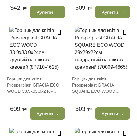
(87390-433)
(87710-4665)
342
609
грн
грн
Купити
Купити
Горщик для квітів
Горщик для квітів
Prosperplast GRACIA ECO
Prosperplast GRACIA
WOOD 33.9х33.9х24см
SQUARE ECO WOOD
круглий на ніжках кавовий
29х29х22см квадратний на
(87710-4625)
ніжках кремовий (70009-
609
603
грн
4665)
грн
Купити
Купити