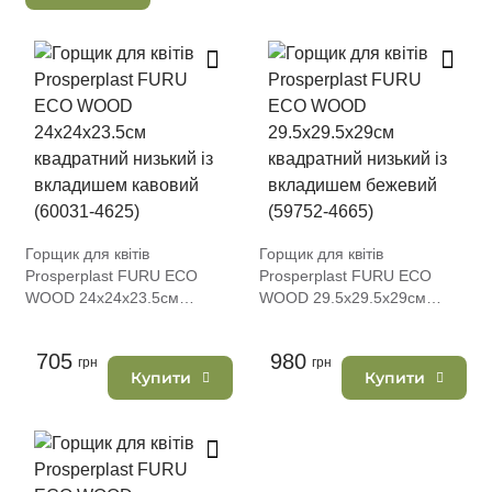
Горщик для квітів
Горщик для квітів
Prosperplast FURU ECO
Prosperplast FURU ECO
WOOD 24х24х23.5см
WOOD 29.5х29.5х29см
квадратний низький із
квадратний низький із
вкладишем кавовий (60031-
вкладишем бежевий (59752-
705
980
4625)
грн
4665)
грн
Купити
Купити