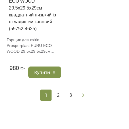
Горщик для квітів
Prosperplast FURU ECO
WOOD 29.5х29.5х29см
квадратний низький із
вкладишем кавовий (59752-
980
4625)
грн
Купити
1
2
3