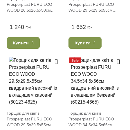
Prosperplast FURU ECO
Prosperplast FURU ECO
WOOD 26.5х26.5х50см
WOOD 29.5х29.5х55см
квадратний високий із
квадратний високий із
вкладишем кавовий (59974-
вкладишем бежевий (60123-
1 240
1 652
4625)
грн
4665)
грн
Купити
Купити
Sale
Горщик для квітів
Горщик для квітів
Prosperplast FURU ECO
Prosperplast FURU ECO
WOOD 29.5х29.5х55см
WOOD 34.5х34.5х66см