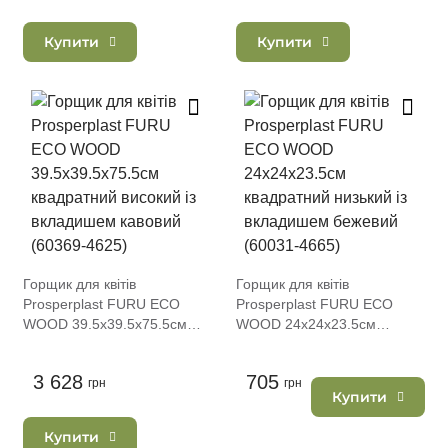
Купити
Купити
Горщик для квітів
Горщик для квітів
Prosperplast FURU ECO
Prosperplast FURU ECO
WOOD 39.5х39.5х75.5см
WOOD 24х24х23.5см
квадратний високий із
квадратний низький із
вкладишем кавовий (60369-
вкладишем бежевий (60031-
3 628
705
4625)
грн
4665)
грн
Купити
Купити