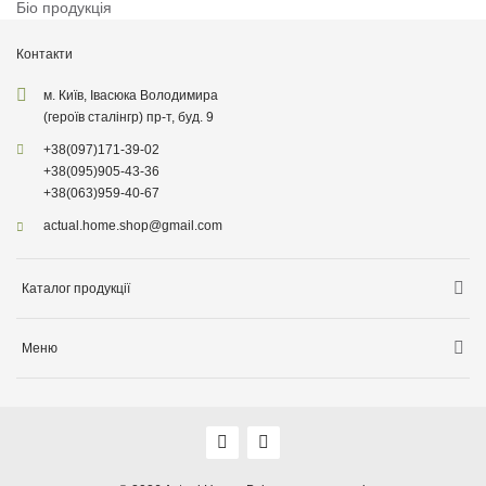
Бiо продукція
Контакти
м. Київ, Івасюка Володимира
(героїв сталінгр) пр-т, буд. 9
+38
(097)
171-39-02
+38
(095)
905-43-36
+38
(063)
959-40-67
actual.home.shop@gmail.com
Каталог продукції
Зберігання
Меню
Товари для кухні
Інформація про доставку
Товари для прибирання
Про компанiю
Товари для дітей
Акції
Товари для саду