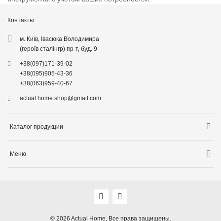
Контакты
м. Київ, Івасюка Володимира
(героїв сталінгр) пр-т, буд. 9
+38
(097)
171-39-02
+38
(095)
905-43-36
+38
(063)
959-40-67
actual.home.shop@gmail.com
Каталог продукции
Хранение
Меню
Товары для кухни
Информация о доставке
Товары для уборки
О компании
Товары для детей
Акции
Товары для сада
Оплата, доставка
© 2026
Actual Home,
Все права защищены.
Декор для дома