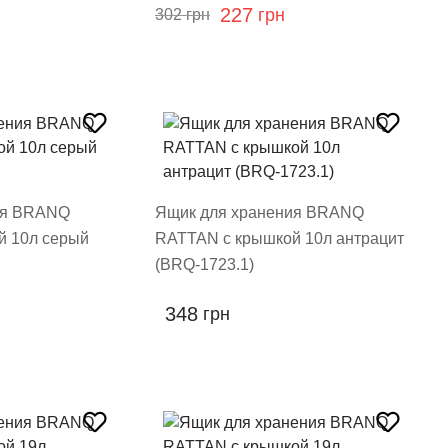
227
грн
302
грн
ия BRANQ
Ящик для хранения BRANQ
й 10л серый
RATTAN с крышкой 10л антрацит
(BRQ-1723.1)
348
грн