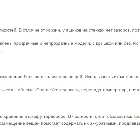
остей. В отличие от корзин, у ящиков на стенках нет зазоров, поэ
авлены прозрачные и непрозрачные модели, с крышкой или без. Ис
.
азмещения большого количества вещей. Использовать их можно по
ысоты, объема. Они не боятся влаги, перепада температур, поэтом
 хранение в шкафу, гардеробе. В частности, стоит обзавестись
ве
 размещение вещей помогает содержать их аккуратными, продлевае