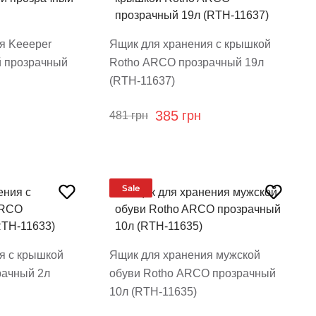
я Keeeper
Ящик для хранения с крышкой
й прозрачный
Rotho ARCO прозрачный 19л
(RTH-11637)
385
грн
481
грн
Sale
я с крышкой
Ящик для хранения мужской
рачный 2л
обуви Rotho ARCO прозрачный
10л (RTH-11635)