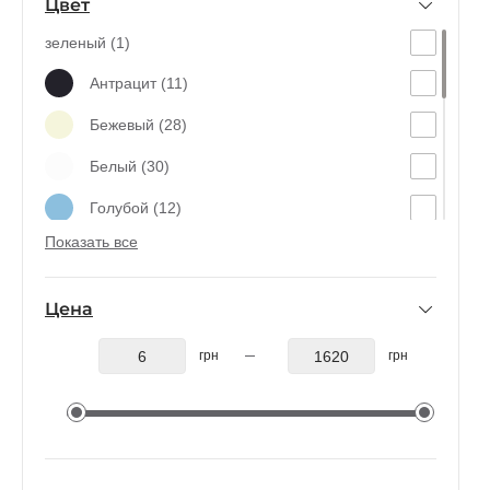
Цвет
Franz (3)
зеленый (1)
Мirko (7)
Антрацит (11)
Jonas (6)
Бежевый (28)
ARCO (5)
Белый (30)
Hippo (1)
Голубой (12)
LOFT (6)
Показать все
Коричневый (9)
Оранжевый (1)
Цена
Прозрачный (38)
грн
грн
Розовый (34)
Салатовый (2)
Серый (46)