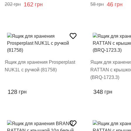
162
46
грн
грн
202
грн
58
грн
Ящик для хранения Prosperplast
Ящик для хранен
NUK1L с ручкой (81758)
RATTAN с крышко
(BRQ-1723.3)
128
348
грн
грн