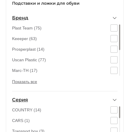
Подставки и ложки для обуви
Бренд
Plast Team (75)
Keeeper (63)
Prosperplast (14)
Uscan Plastic (77)
Marc-TH (17)
MTM (25)
Показать все
Rotho (21)
Серия
Curver (7)
COUNTRY (14)
York (2)
CARS (1)
BRANQ (43)
Transport box (3)