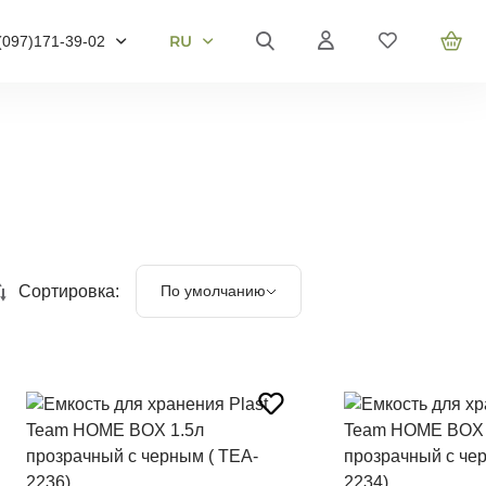
RU
(097)
171-39-02
RU
UA
095)
905-43-36
EN
063)
959-40-67
омер телефону і ми
вонимо
Сортировка:
По умолчанию
звоните мне