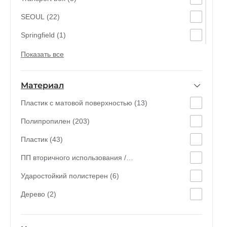
SEOUL (22)
Springfield (1)
DROP DESIGN (38)
Показать все
KNIT DESIGN (17)
Материал
RATTAN (20)
Пластик с матовой поверхностью (13)
BASIC (5)
Полипропилен (203)
DROP (9)
Пластик (43)
KNIT (6)
ПП вторичного использования /
Akita (2)
переработанный (2)
Ударостойкий полистерен (6)
HOME BOX (5)
Дерево (2)
Джамбо ЕСО (2)
Emil (4)