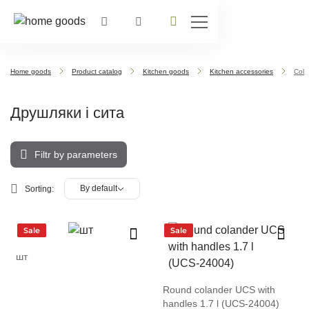
Home goods
Product catalog
Kitchen goods
Kitchen accessories
Cola
Друшляки і сита
Filtr by parameters
By default
Sorting:
Sale
Sale
шт
Round colander UCS with
handles 1.7 l (UCS-24004)