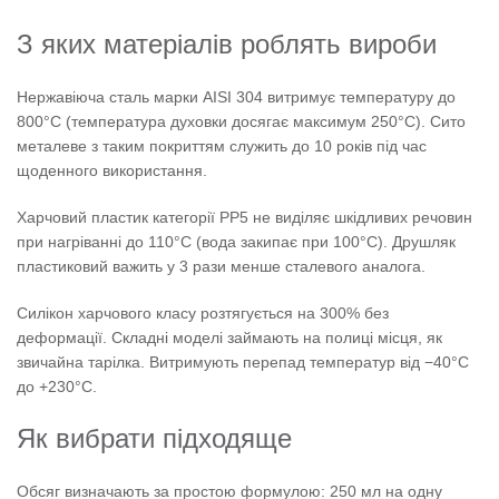
З яких матеріалів роблять вироби
Нержавіюча сталь марки AISI 304 витримує температуру до
800°C (температура духовки досягає максимум 250°C). Сито
металеве з таким покриттям служить до 10 років під час
щоденного використання.
Харчовий пластик категорії PP5 не виділяє шкідливих речовин
при нагріванні до 110°C (вода закипає при 100°C). Друшляк
пластиковий важить у 3 рази менше сталевого аналога.
Силікон харчового класу розтягується на 300% без
деформації. Складні моделі займають на полиці місця, як
звичайна тарілка. Витримують перепад температур від −40°C
до +230°C.
Як вибрати підходяще
Обсяг визначають за простою формулою: 250 мл на одну