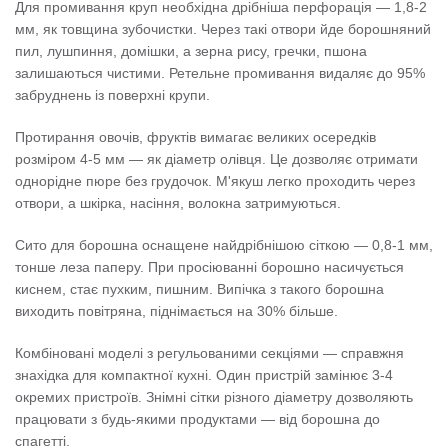
Для промивання круп необхідна дрібніша перфорація — 1,8-2
мм, як товщина зубочистки. Через такі отвори йде борошняний
пил, лушпиння, домішки, а зерна рису, гречки, пшона
залишаються чистими. Ретельне промивання видаляє до 95%
забруднень із поверхні крупи.
Протирання овочів, фруктів вимагає великих осередків
розміром 4-5 мм — як діаметр олівця. Це дозволяє отримати
однорідне пюре без грудочок. М'якуш легко проходить через
отвори, а шкірка, насіння, волокна затримуються.
Сито для борошна оснащене найдрібнішою сіткою — 0,8-1 мм,
тонше леза паперу. При просіюванні борошно насичується
киснем, стає пухким, пишним. Випічка з такого борошна
виходить повітряна, піднімається на 30% більше.
Комбіновані моделі з регульованими секціями — справжня
знахідка для компактної кухні. Один пристрій замінює 3-4
окремих пристроїв. Знімні сітки різного діаметру дозволяють
працювати з будь-якими продуктами — від борошна до
спагетті.