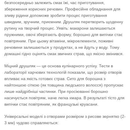
безпосередньо залежить смак їжі, час приготування,
збереження корисних речовин. Професійне обладнання для
зливу рідини допоможе зробити процес приготування
швидким, зручним, приємним. Друшляк перетворить щоденну
рутину на творчий процес. Уявіть: макарони залишаються
пружними, овочі зберігають форму, борошно для випічки стає
повітряним. При цьому вітаміни, мікроелементи, поживні
речовини залишаються у продуктах, а не йдуть у воду. Тому
домашні гідно оцінять смак звичних страв, що якісно змінився.
Міцний друшляк — це основа кулінарного успіху. Тести в
лабораторії харчових технологій показали, що розмір отворів
впливає на якість готових страв. Сито для борошна з
найтоншою сіткою (як товщина людського волосся) пропускає
лише найдрібніші частинки. При просіюванні борошно
насичується повітрям, наче легка хмара. В результаті тісто для
випічки стає повітряним, як французькі круасани.
Універсальні моделі з отворами розміром з рисове зернятко (2-
3 мм) чудово справляються: