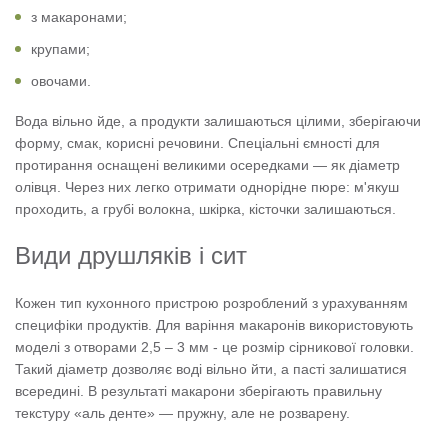
з макаронами;
крупами;
овочами.
Вода вільно йде, а продукти залишаються цілими, зберігаючи
форму, смак, корисні речовини. Спеціальні ємності для
протирання оснащені великими осередками — як діаметр
олівця. Через них легко отримати однорідне пюре: м'якуш
проходить, а грубі волокна, шкірка, кісточки залишаються.
Види друшляків і сит
Кожен тип кухонного пристрою розроблений з урахуванням
специфіки продуктів. Для варіння макаронів використовують
моделі з отворами 2,5 – 3 мм - це розмір сірникової головки.
Такий діаметр дозволяє воді вільно йти, а пасті залишатися
всередині. В результаті макарони зберігають правильну
текстуру «аль денте» — пружну, але не розварену.