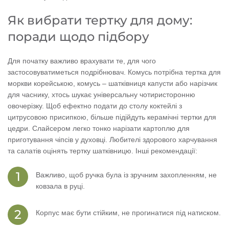
Як вибрати тертку для дому:
поради щодо підбору
Для початку важливо врахувати те, для чого
застосовуватиметься подрібнювач. Комусь потрібна тертка для
моркви корейською, комусь – шатківниця капусти або нарізчик
для часнику, хтось шукає універсальну чотиристоронню
овочерізку. Щоб ефектно подати до столу коктейлі з
цитрусовою присипкою, більше підійдуть керамічні тертки для
цедри. Слайсером легко тонко нарізати картоплю для
приготування чіпсів у духовці. Любителі здорового харчування
та салатів оцінять тертку шатківницю. Інші рекомендації:
Важливо, щоб ручка була із зручним захопленням, не
ковзала в руці.
Корпус має бути стійким, не прогинатися під натиском.