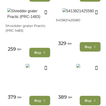
5413821425580
Shredder grater Practic
(PRC-1483)
329
грн
Buy
259
грн
Buy
379
389
грн
грн
Buy
Buy