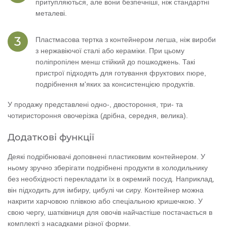
притупляються, але вони безпечніші, ніж стандартні
металеві.
Пластмасова тертка з контейнером легша, ніж вироби
з нержавіючої сталі або кераміки. При цьому
поліпропілен менш стійкий до пошкоджень. Такі
пристрої підходять для готування фруктових пюре,
подрібнення м'яких за консистенцією продуктів.
У продажу представлені одно-, двостороння, три- та
чотиристороння овочерізка (дрібна, середня, велика).
Додаткові функції
Деякі подрібнювачі доповнені пластиковим контейнером. У
ньому зручно зберігати подрібнені продукти в холодильнику
без необхідності перекладати їх в окремий посуд. Наприклад,
він підходить для імбиру, цибулі чи сиру. Контейнер можна
накрити харчовою плівкою або спеціальною кришечкою. У
свою чергу, шатківниця для овочів найчастіше постачається в
комплекті з насадками різної форми.