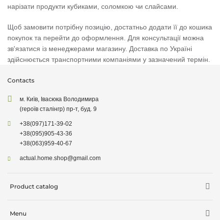
нарізати продукти кубиками, соломкою чи слайсами.
Щоб замовити потрібну позицію, достатньо додати її до кошика
покупок та перейти до оформлення. Для консультації можна
зв'язатися із менеджерами магазину. Доставка по Україні
здійснюється транспортними компаніями у зазначений термін.
Contacts
м. Київ, Івасюка Володимира
(героїв сталінгр) пр-т, буд. 9
+38
(097)
171-39-02
+38
(095)
905-43-36
+38
(063)
959-40-67
actual.home.shop@gmail.com
Product catalog
Storage
Menu