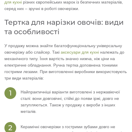
для кухні
різних європейських марок із безпечних матеріалів,
серед них – зручні в роботі овочерізки.
Тертка для нарізки овочів: види
та особливості
У продажу можна знайти багатофункціональну універсальну
овочерізку або слайсер. Такі
аксесуари для кухні
належать до
механічного типу. Їхня вартість значно нижча, ніж ціни на
електричне обладнання. Ручна тертка доповнена тонкими
гострими лезами. При виготовленні виробники використовують
три види матеріалів:
Найпрактичніші варіанти виготовлені з нержавіючої
сталі: вони довговічні, стійкі до появи іржі, довго не
затупляються. Також у продажу є вироби з інших
металів.
Керамічні овочерізки з гострими зубами довго не