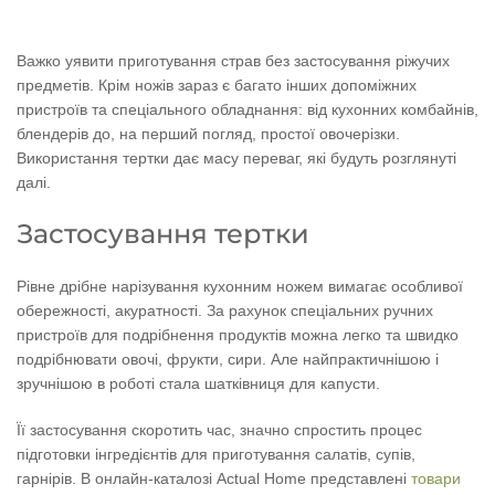
Важко уявити приготування страв без застосування ріжучих
предметів. Крім ножів зараз є багато інших допоміжних
пристроїв та спеціального обладнання: від кухонних комбайнів,
блендерів до, на перший погляд, простої овочерізки.
Використання тертки дає масу переваг, які будуть розглянуті
далі.
Застосування тертки
Рівне дрібне нарізування кухонним ножем вимагає особливої ​​
обережності, акуратності. За рахунок спеціальних ручних
пристроїв для подрібнення продуктів можна легко та швидко
подрібнювати овочі, фрукти, сири. Але найпрактичнішою і
зручнішою в роботі стала шатківниця для капусти.
Її застосування скоротить час, значно спростить процес
підготовки інгредієнтів для приготування салатів, супів,
гарнірів. В онлайн-каталозі Actual Home представлені
товари