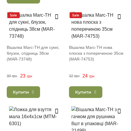
Sale
Sale
Вішалка Marc-TH для сукні,
Вішалка Marc-TH нова
блузок, спідниць 38см
плоска з поперечиною 35см
(MAR-73748)
(MAR-74753)
23
24
30
грн
32
грн
грн
грн
Купити
Купити