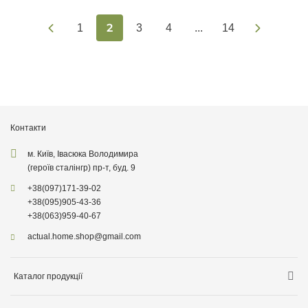
2
1
3
4
...
14
Контакти
м. Київ, Івасюка Володимира
(героїв сталінгр) пр-т, буд. 9
+38
(097)
171-39-02
+38
(095)
905-43-36
+38
(063)
959-40-67
actual.home.shop@gmail.com
Каталог продукції
Зберігання