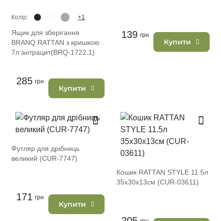
Колір:
+1
Ящик для зберігання
139
грн
Купити
BRANQ RATTAN з кришкою
7л антрацит(BRQ-1722.1)
285
грн
Купити
Футляр для дрібниць
великий (CUR-7747)
Кошик RATTAN STYLE 11.5л
35х30х13см (CUR-03611)
171
грн
Купити
205