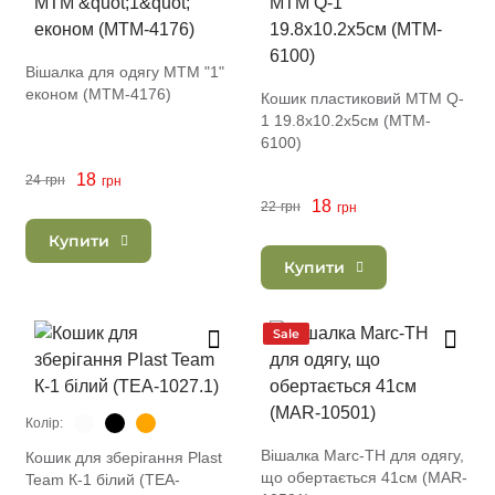
Вішалка для одягу MTM "1"
економ (MTM-4176)
Кошик пластиковий MTM Q-
1 19.8х10.2х5см (MTM-
6100)
18
24
грн
грн
18
22
грн
грн
Купити
Купити
Sale
Колір:
Вішалка Marc-TH для одягу,
Кошик для зберігання Plast
що обертається 41см (MAR-
Team К-1 білий (TEA-