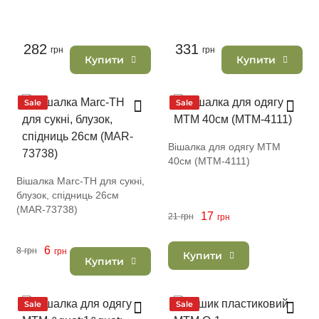
282
331
грн
грн
Купити
Купити
Sale
Sale
Вішалка для одягу MTM
40см (MTM-4111)
Вішалка Marc-TH для сукні,
блузок, спідниць 26см
(MAR-73738)
17
21
грн
грн
6
8
грн
грн
Купити
Купити
Sale
Sale