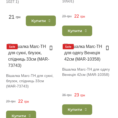
10501)
1027.1)
21
22
29
грн
грн
грн
Купити
Купити
Sale
Sale
Вішалка Marc-TH для одягу
Венеція 42см (MAR-10358)
Вішалка Marc-TH для сукні,
блузок, спідниць 33см
(MAR-73743)
23
36
грн
грн
22
29
грн
грн
Купити
Купити