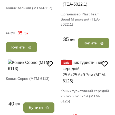
Кошик великий (MTM-6117)
Органайзер Plast Team
Seoul M рожевий (TEA-
5022.1)
35
44
грн
грн
35
грн
Купити
Купити
Sale
Кошик Серце (MTM-6113)
Кошик туристичний середній
25.6х25.6х9.7см (MTM-
6125)
40
грн
Купити