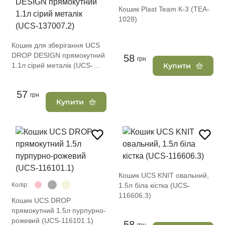
Кошик Plast Team К-3 (TEA-
1028)
Кошик для зберігання UCS
DROP DESIGN прямокутний
58
грн
1.1л сірий металік (UCS-
Купити
137007.2)
57
грн
Купити
Кошик UCS KNIT овальний,
Колір:
1.5л біла кістка (UCS-
116606.3)
Кошик UCS DROP
прямокутний 1.5л пурпурно-
рожевий (UCS-116101.1)
58