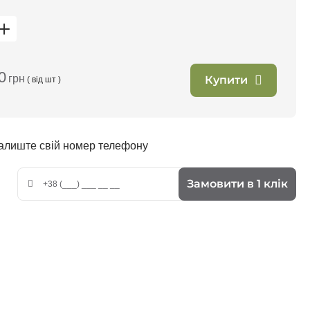
0
грн
Купити
( від
шт )
залиште свій номер телефону
Замовити в 1 клік