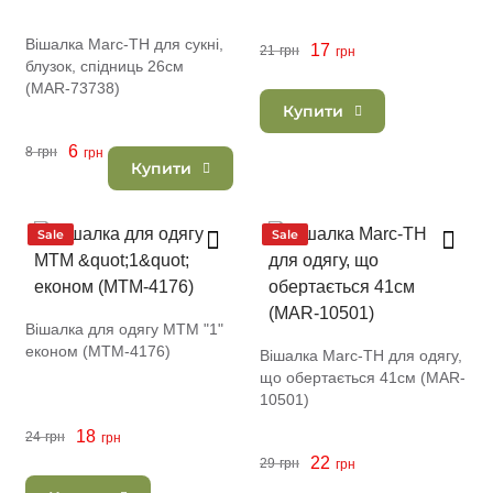
Вішалка Marc-TH для сукні,
17
21
грн
грн
блузок, спідниць 26см
(MAR-73738)
Купити
6
8
грн
грн
Купити
Sale
Sale
Вішалка для одягу MTM "1"
економ (MTM-4176)
Вішалка Marc-TH для одягу,
що обертається 41см (MAR-
10501)
18
24
грн
грн
22
29
грн
грн