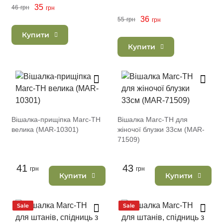
76333)
35
46
грн
грн
36
55
грн
грн
Купити
Купити
Вішалка-прищіпка Marc-TH
Вішалка Marc-TH для
велика (MAR-10301)
жіночої блузки 33см (MAR-
71509)
41
43
грн
грн
Купити
Купити
Sale
Sale