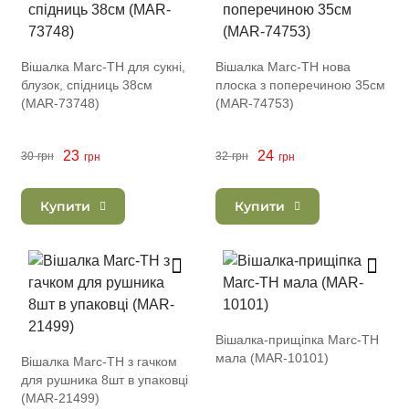
Вішалка Marc-TH для сукні,
Вішалка Marc-TH нова
блузок, спідниць 38см
плоска з поперечиною 35см
(MAR-73748)
(MAR-74753)
23
24
30
грн
32
грн
грн
грн
Купити
Купити
Вішалка-прищіпка Marc-TH
мала (MAR-10101)
Вішалка Marc-TH з гачком
для рушника 8шт в упаковці
(MAR-21499)