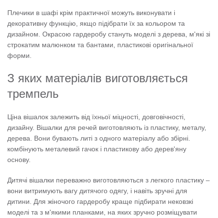
Плечики в шафі крім практичної можуть виконувати і
декоративну функцію, якщо підібрати їх за кольором та
дизайном. Окрасою гардеробу стануть моделі з дерева, м'які зі
строкатим малюнком та бантами, пластикові оригінальної
форми.
З яких матеріалів виготовляється
тремпель
Ціна вішалок залежить від їхньої міцності, довговічності,
дизайну. Вішалки для речей виготовляють із пластику, металу,
дерева. Вони бувають литі з одного матеріалу або збірні.
комбінують металевий гачок і пластикову або дерев'яну
основу.
Дитячі вішалки переважно виготовляються з легкого пластику –
вони витримують вагу дитячого одягу, і навіть зручні для
дитини. Для жіночого гардеробу краще підбирати нековзкі
моделі та з м'якими планками, на яких зручно розміщувати