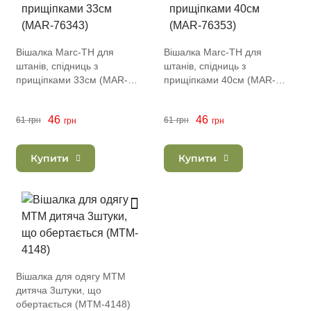
Вішалка Marc-TH для
Вішалка Marc-TH для
штанів, спідниць з
штанів, спідниць з
прищіпками 33см (MAR-
прищіпками 40см (MAR-
76343)
76353)
46
46
61
грн
61
грн
грн
грн
Купити
Купити
Вішалка для одягу MTM
дитяча 3штуки, що
обертається (MTM-4148)