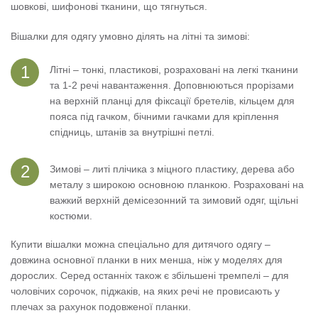
шовкові, шифонові тканини, що тягнуться.
Вішалки для одягу умовно ділять на літні та зимові:
Літні – тонкі, пластикові, розраховані на легкі тканини
та 1-2 речі навантаження. Доповнюються прорізами
на верхній планці для фіксації бретелів, кільцем для
пояса під гачком, бічними гачками для кріплення
спідниць, штанів за внутрішні петлі.
Зимові – литі плічика з міцного пластику, дерева або
металу з широкою основною планкою. Розраховані на
важкий верхній демісезонний та зимовий одяг, щільні
костюми.
Купити вішалки можна спеціально для дитячого одягу –
довжина основної планки в них менша, ніж у моделях для
дорослих. Серед останніх також є збільшені тремпелі – для
чоловічих сорочок, піджаків, на яких речі не провисають у
плечах за рахунок подовженої планки.