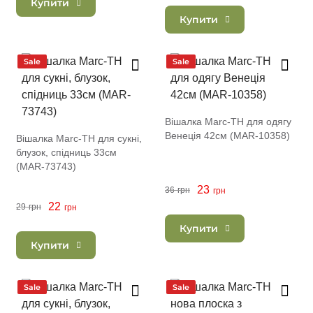
Купити
Купити
Sale
Sale
Вішалка Marc-TH для одягу
Венеція 42см (MAR-10358)
Вішалка Marc-TH для сукні,
блузок, спідниць 33см
(MAR-73743)
23
36
грн
грн
22
29
грн
грн
Купити
Купити
Sale
Sale