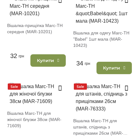
Вішалка-прищіпка Marc-TH
середня (MAR-10201)
Вішалка для одягу Marc-TH
"Babel" 1шт мала (MAR-
10423)
32
грн
Купити
34
грн
Купити
Sale
Sale
Вішалка Marc-TH для
жіночої блузки 38см (MAR-
Вішалка Marc-TH для
71609)
штанів, спідниць з
прищіпками 26см (MAR-