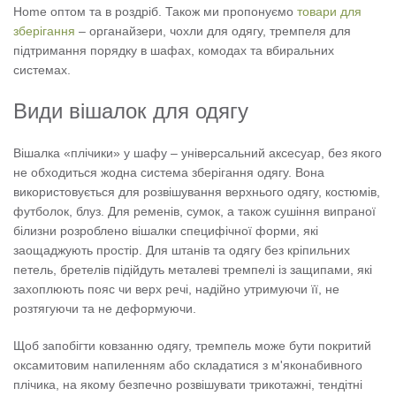
Home оптом та в роздріб. Також ми пропонуємо
товари для
зберігання
– органайзери, чохли для одягу, тремпеля для
підтримання порядку в шафах, комодах та вбиральних
системах.
Види вішалок для одягу
Вішалка «плічики» у шафу – універсальний аксесуар, без якого
не обходиться жодна система зберігання одягу. Вона
використовується для розвішування верхнього одягу, костюмів,
футболок, блуз. Для ременів, сумок, а також сушіння випраної
білизни розроблено вішалки специфічної форми, які
заощаджують простір. Для штанів та одягу без кріпильних
петель, бретелів підійдуть металеві тремпелі із защипами, які
захоплюють пояс чи верх речі, надійно утримуючи її, не
розтягуючи та не деформуючи.
Щоб запобігти ковзанню одягу, тремпель може бути покритий
оксамитовим напиленням або складатися з м'яконабивного
плічика, на якому безпечно розвішувати трикотажні, тендітні