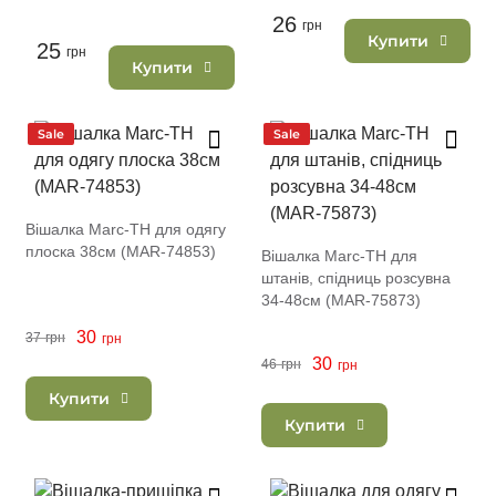
26
грн
Купити
25
грн
Купити
Sale
Sale
Вішалка Marc-TH для одягу
плоска 38см (MAR-74853)
Вішалка Marc-TH для
штанів, спідниць розсувна
34-48см (MAR-75873)
30
37
грн
грн
30
46
грн
грн
Купити
Купити