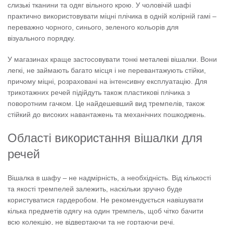
слизькі тканини та одяг вільного крою. У чоловічій шафі
практично використовувати міцні плічика в одній колірній гамі –
переважно чорного, синього, зеленого кольорів для
візуального порядку.
У магазинах краще застосовувати тонкі металеві вішалки. Вони
легкі, не займають багато місця і не перевантажують стійки,
причому міцні, розраховані на інтенсивну експлуатацію. Для
трикотажних речей підійдуть також пластикові плічика з
поворотним гачком. Це найдешевший вид тремпелів, також
стійкий до високих навантажень та механічних пошкоджень.
Області використання вішалки для
речей
Вішалка в шафу – не надмірність, а необхідність. Від кількості
та якості тремпелей залежить, наскільки зручно буде
користуватися гардеробом. Не рекомендується навішувати
кілька предметів одягу на один тремпель, щоб чітко бачити
всю колекцію, не відвертаючи та не гортаючи речі.