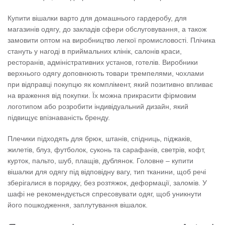
Купити вішалки варто для домашнього гардеробу, для
магазинів одягу, до закладів сфери обслуговування, а також
замовити оптом на виробництво легкої промисловості. Плічика
стануть у нагоді в приймальних клінік, салонів краси,
ресторанів, адміністративних установ, готелів. Виробники
верхнього одягу доповнюють товари тремпелями, чохлами
при відправці покупцю як комплімент, який позитивно впливає
на враження від покупки. Їх можна прикрасити фірмовим
логотипом або розробити індивідуальний дизайн, який
підвищує впізнаваність бренду.
Плечики підходять для брюк, штанів, спідниць, піджаків,
жилетів, блуз, футболок, суконь та сарафанів, светрів, кофт,
курток, пальто, шуб, плащів, дублянок. Головне – купити
вішалки для одягу під відповідну вагу, тип тканини, щоб речі
зберігалися в порядку, без розтяжок, деформації, заломів. У
шафі не рекомендується спресовувати одяг, щоб уникнути
його пошкодження, заплутування вішалок.