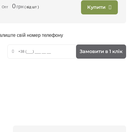
0
грн
Купити
Опт
( від
шт )
залиште свій номер телефону
Замовити в 1 клік