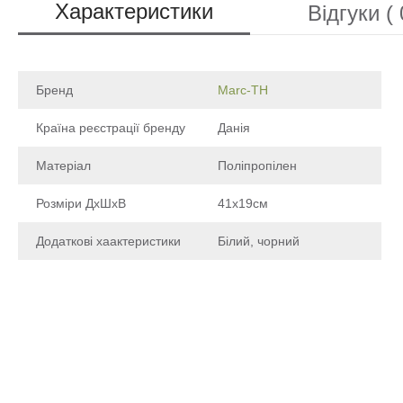
Характеристики
Відгуки ( 
Бренд
Marc-TH
Країна реєстрації бренду
Данія
Матеріал
Поліпропілен
Розміри ДхШхВ
41х19см
Додаткові хаактеристики
Білий, чорний
Щоб залишити відгук про товар, будь-ласка
увійдіть у особистий кабінет
Написа
Після того як ваш відгук пройде