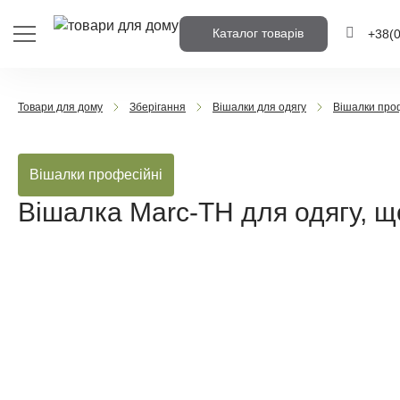
Каталог товарів
+38
(
+38
(0
Товари для дому
Зберігання
Вішалки для одягу
Вішалки про
+38
(0
Вішалки професійні
Напишіть но
вам передзв
Вішалка Marc-TH для одягу, 
Передз