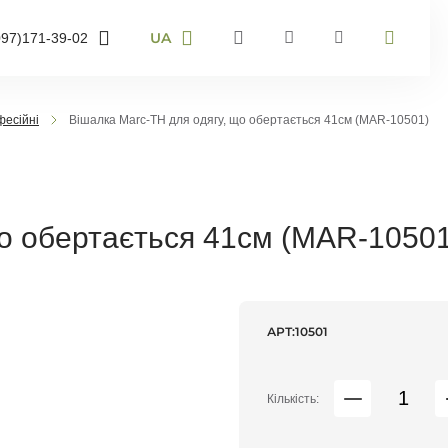
UA
097)
171-39-02
RU
UA
95)
905-43-36
EN
фесійні
Вішалка Marc-TH для одягу, що обертається 41см (MAR-10501)
63)
959-40-67
мер телефону і ми
онимо
що обертається 41см (MAR-10501
воніть мені
АРТ:
10501
Кількість: