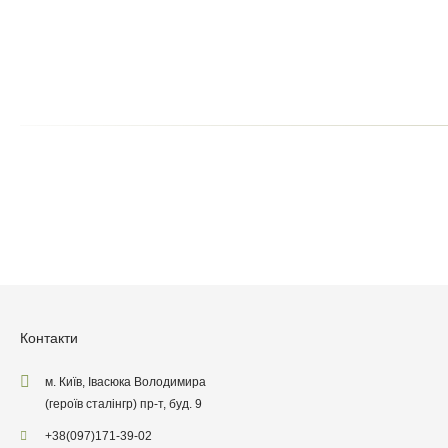
Поставте оцінку т
Залиши
Контакти
м. Київ, Івасюка Володимира
(героїв сталінгр) пр-т, буд. 9
+38
(097)
171-39-02