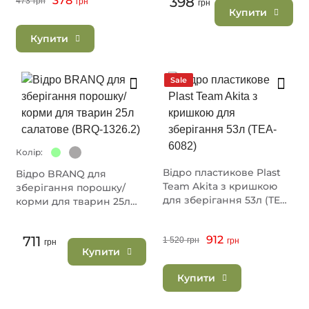
378
398
473
грн
грн
грн
Купити
Купити
Sale
Колір:
Відро пластикове Plast
Відро BRANQ для
Team Akita з кришкою
зберігання порошку/
для зберігання 53л (TEA-
корми для тварин 25л
6082)
салатове (BRQ-1326.2)
711
912
1 520
грн
грн
грн
Купити
Купити