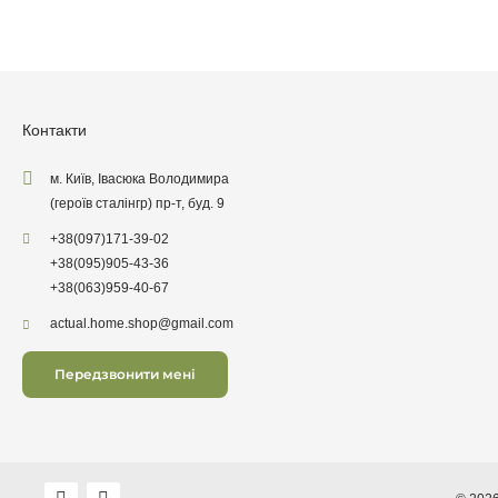
Контакти
м. Київ, Івасюка Володимира
(героїв сталінгр) пр-т, буд. 9
+38
(097)
171-39-02
+38
(095)
905-43-36
+38
(063)
959-40-67
actual.home.shop@gmail.com
Передзвонити мені