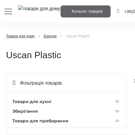
Каталог товарів
+38
(
+38
(0
Uscan Plastic
Товари для дому
Бренди
+38
(0
Uscan Plastic
Напишіть но
вам передзв
Фільтрація товарів
Передз
Товари для кухні
Зберігання
Товари для прибирання