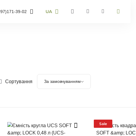
UA
097)
171-39-02
RU
UA
95)
905-43-36
EN
63)
959-40-67
мер телефону і ми
онимо
Сортування
За замовчуванням
воніть мені
Sale