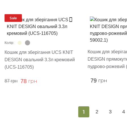
Sale
Колір:
Кошик для зберіг
Кошик для зберігання UCS KNIT
DESIGN прямокут
DESIGN овальний 3.3л кремовий
пудрово-рожевий 
(UCS-116705)
79
грн
78
грн
87
грн
1
2
3
4