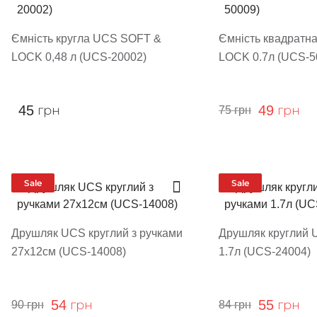
Ємність кругла UCS SOFT &
Ємність квадратн
LOCK 0,48 л (UCS-20002)
LOCK 0.7л (UCS-5
45
грн
49
грн
75
грн
Sale
Sale
Друшляк UCS круглий з ручками
Друшляк круглий 
27х12см (UCS-14008)
1.7л (UCS-24004)
54
грн
55
грн
90
грн
84
грн