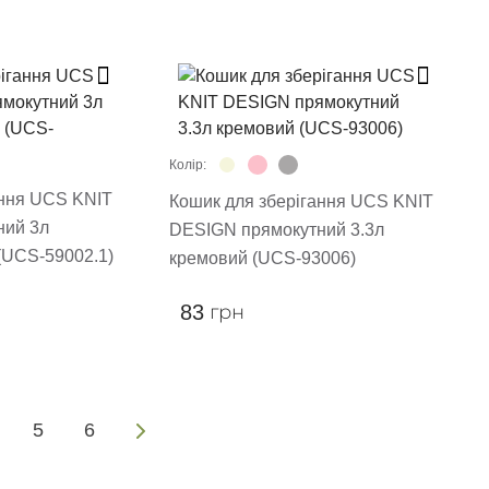
Колір:
ання UCS KNIT
Кошик для зберігання UCS KNIT
ний 3л
DESIGN прямокутний 3.3л
(UCS-59002.1)
кремовий (UCS-93006)
83
грн
5
6