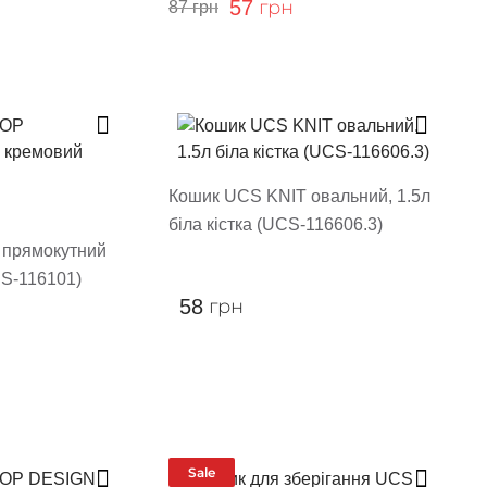
57
грн
87
грн
Кошик UCS KNIT овальний, 1.5л
біла кістка (UCS-116606.3)
прямокутний
CS-116101)
58
грн
Sale