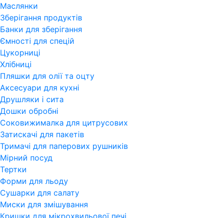
Маслянки
Зберігання продуктів
Банки для зберігання
Ємності для спецій
Цукорниці
Хлібниці
Пляшки для олії та оцту
Аксесуари для кухні
Друшляки і сита
Дошки обробні
Соковижималка для цитрусових
Затискачі для пакетів
Тримачі для паперових рушників
Мірний посуд
Тертки
Форми для льоду
Сушарки для салату
Миски для змішування
Кришки для мікрохвильової печі