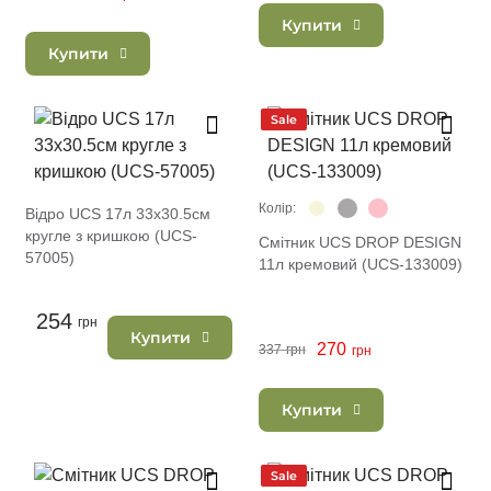
Купити
Купити
Sale
Колір:
Відро UCS 17л 33х30.5см
кругле з кришкою (UCS-
Смітник UCS DROP DESIGN
57005)
11л кремовий (UCS-133009)
254
грн
Купити
270
337
грн
грн
Купити
Sale