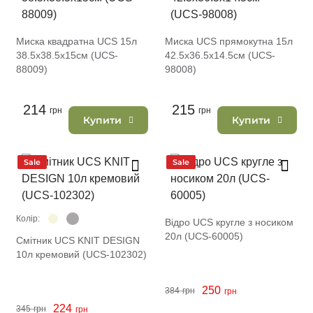
Миска квадратна UCS 15л
Миска UCS прямокутна 15л
38.5х38.5х15см (UCS-
42.5х36.5х14.5см (UCS-
88009)
98008)
214
215
грн
грн
Купити
Купити
Sale
Sale
Колір:
Відро UCS кругле з носиком
20л (UCS-60005)
Смітник UCS KNIT DESIGN
10л кремовий (UCS-102302)
250
384
грн
грн
224
345
грн
грн