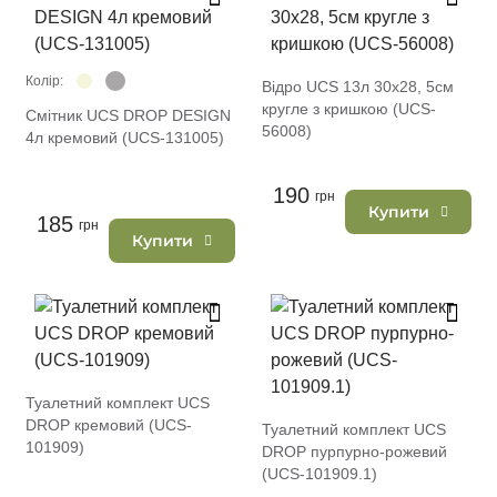
Колір:
Відро UCS 13л 30х28, 5см
кругле з кришкою (UCS-
Смітник UCS DROP DESIGN
56008)
4л кремовий (UCS-131005)
190
грн
Купити
185
грн
Купити
Туалетний комплект UCS
DROP кремовий (UCS-
Туалетний комплект UCS
101909)
DROP пурпурно-рожевий
(UCS-101909.1)