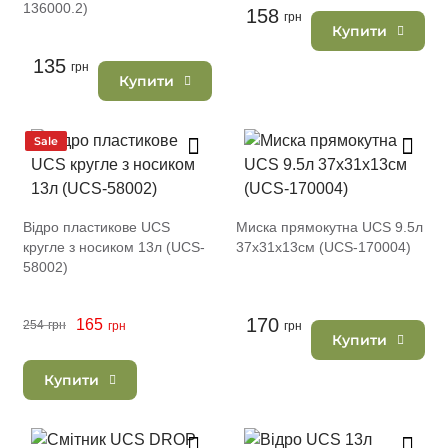
136000.2)
158
грн
Купити
135
грн
Купити
Sale
Відро пластикове UCS
Миска прямокутна UCS 9.5л
кругле з носиком 13л (UCS-
37х31х13см (UCS-170004)
58002)
170
165
254
грн
грн
грн
Купити
Купити