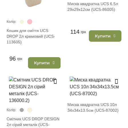
Миска квадратна UCS 6.5л
29х29х12см (UCS-86005)
Колір:
Кошик для сміття UCS
114
грн
Купити
DROP 2л кремовий (UCS-
113605)
96
грн
Купити
Миска квадратна UCS 10л
Колір:
34х34х13.5см (UCS-87002)
Смітник UCS DROP DESIGN
2л сірий металік (UCS-