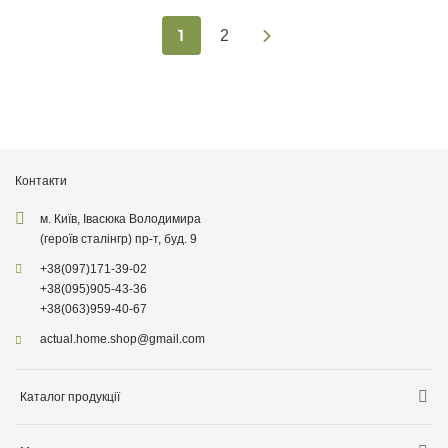
1
2
Контакти
м. Київ, Івасюка Володимира
(героїв сталінгр) пр-т, буд. 9
+38
(097)
171-39-02
+38
(095)
905-43-36
+38
(063)
959-40-67
actual.home.shop@gmail.com
Каталог продукції
Зберігання