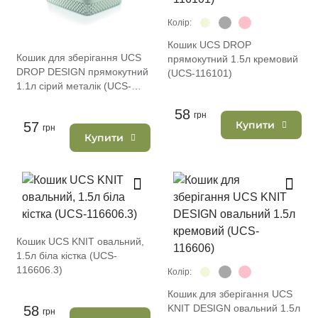
Колір:
Кошик UCS DROP
Кошик для зберігання UCS
прямокутний 1.5л кремовий
DROP DESIGN прямокутний
(UCS-116101)
1.1л сірий металік (UCS-
137007.2)
58
грн
Купити
57
грн
Купити
Кошик UCS KNIT овальний,
1.5л біла кістка (UCS-
116606.3)
Колір:
Кошик для зберігання UCS
KNIT DESIGN овальний 1.5л
58
грн