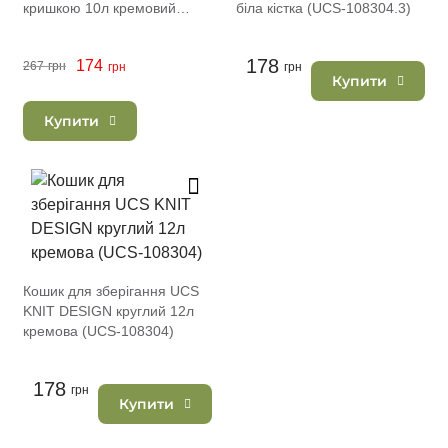
кришкою 10л кремовий
біла кістка (UCS-108304.3)
(UCS-86008)
178
174
267
грн
грн
грн
Купити
Купити
Кошик для зберігання UCS
KNIT DESIGN круглий 12л
кремова (UCS-108304)
178
грн
Купити