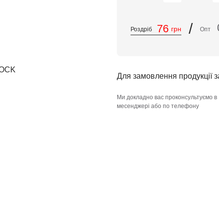
/
76
грн
Роздріб
Опт
Для замовлення продукції 
Ми докладно вас проконсультуємо в
месенджері або по телефону