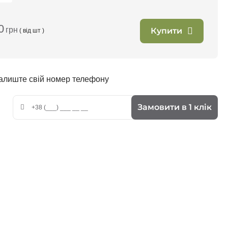
0
грн
Купити
( від
шт )
залиште свій номер телефону
Замовити в 1 клік