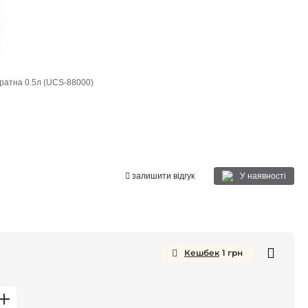
дратна 0.5л (UCS-88000)
У наявності
залишити відгук
Кешбек
1
грн