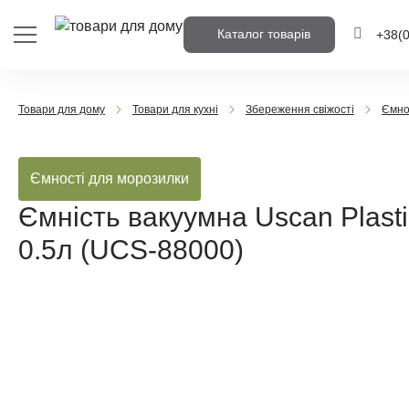
Каталог товарів
+38
(
+38
(0
Товари для дому
Товари для кухні
Збереження свіжості
Ємно
+38
(0
Ємності для морозилки
Напишіть но
вам передзв
Ємність вакуумна Uscan Plas
0.5л (UCS-88000)
Передз