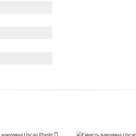
ти відгук
 модерацію, він з'явиться на сайті
овару