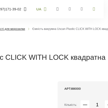
UA
097)
171-39-02
RU
UA
95)
905-43-36
EN
сті для морозилки
Ємність вакуумна Uscan Plastic CLICK WITH LOCK ква
63)
959-40-67
мер телефону і ми
онимо
tic CLICK WITH LOCK квадратна
воніть мені
АРТ:
88000
Кількість: