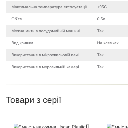
Максимальна температура експлуатації
+95С
Об'єм
0.5л
Можна мити в посудомийній машині
Так
Вид кришки
На клямках
Використання в мікрохвильовій печі
Так
Використання в морозильній камері
Так
Щоб залишити відгук про товар, будь-ласка
увійдіть у особистий кабінет
Товари з серії
Написа
Після того як ваш відгук пройде
Поставте оцінку т