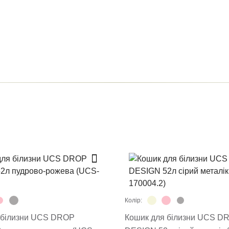
ти відгук
 модерацію, він з'явиться на сайті
овару
Колір:
ти відгук
 білизни UCS DROP
Кошик для білизни UCS D