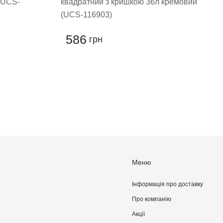
(UCS-
квадратний з кришкою 36л кремовий
(UCS-116903)
586
грн
Меню
Інформація про доставку
Про компанiю
Акції