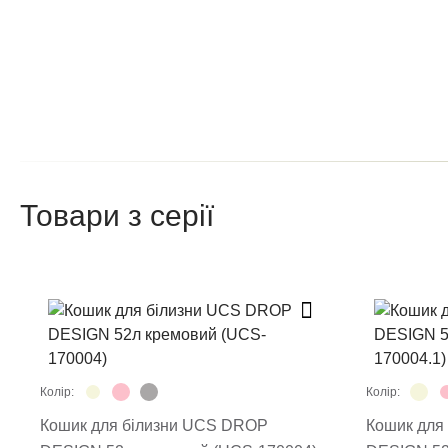
Написа
Після того як ваш відгук пройде
Поставте оцінку т
Товари з серії
Колір:
Колір:
Залиши
Кошик для білизни UCS DROP
Кошик для