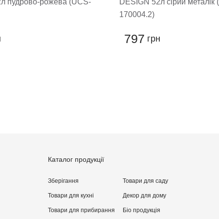
л пудрово-рожева (UCS-
DESIGN 52л сірий металік 
170004.2)
797
н
грн
Каталог продукції
Зберігання
Товари для саду
Товари для кухні
Декор для дому
Товари для прибирання
Бiо продукція