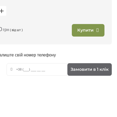
0
грн
Купити
( від
шт )
залиште свій номер телефону
Замовити в 1 клік