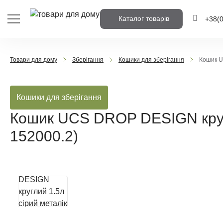
Каталог товарів
+38
(
+38
(0
Товари для дому
Зберігання
Кошики для зберігання
Кошик U
+38
(0
Кошики для зберігання
Напишіть но
вам передзв
Кошик UCS DROP DESIGN кругл
152000.2)
Передз