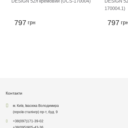
DESIGN 52л кремовий (UCS-170004)
DESIGN 52
170004.1)
797
797
грн
гр
Контакти
м. Київ, Івасюка Володимира
(героїв сталінгр) пр-т, буд. 9
+38
(097)
171-39-02
+38
(095)
905-43-36