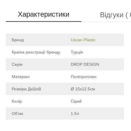
Характеристики
Відгуки ( 
Бренд
Uscan Plastic
Країна реєстрації бренду
Турція
Серія
DROP DESIGN
Матеріал
Поліпропілен
Розміри ДхШхВ
Ø 15х12.5см
Колір
Сірий
Об'єм
1.5л
Щоб залишити відгук про товар, будь-ласка
увійдіть у особистий кабінет