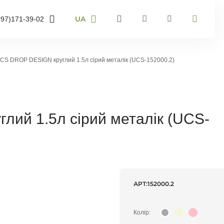
UA
097)
171-39-02
RU
UA
95)
905-43-36
EN
CS DROP DESIGN круглий 1.5л сірий металік (UCS-152000.2)
63)
959-40-67
мер телефону і ми
онимо
ий 1.5л сірий металік (UCS-
воніть мені
АРТ:
152000.2
Колір: