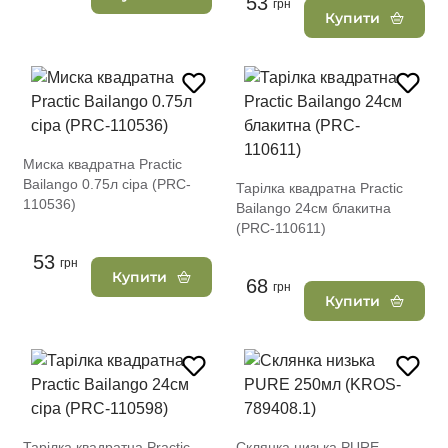
53
грн
Купити
Миска квадратна Practic
Вailango 0.75л сіра (PRC-
Тарілка квадратна Practic
110536)
Вailango 24см блакитна
(PRC-110611)
53
грн
Купити
68
грн
Купити
Тарілка квадратна Practic
Склянка низька PURE