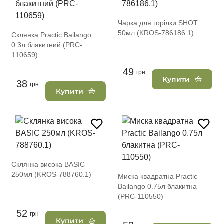
Чарка для горілки SHOT
50мл (KROS-786186.1)
Склянка Practic Вailango
0.3л блакитний (PRC-
110659)
49
грн
Купити
38
грн
Купити
Склянка висока BASIC
250мл (KROS-788760.1)
Миска квадратна Practic
Вailango 0.75л блакитна
(PRC-110550)
52
грн
Купити