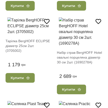
Купити
Купити
Тарілка BergHOFF ECLIPSE
діаметр 25см 2шт.
(3705002)
Набір страв BergHOFF Hotel
овальні порцеляна діаметр
30 см 2шт. (1690278A)
1 179
грн
2 689
грн
Купити
Купити