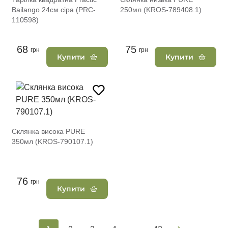
Вailango 24см сіра (PRC-
250мл (KROS-789408.1)
110598)
68
75
грн
грн
Купити
Купити
Склянка висока PURE
350мл (KROS-790107.1)
76
грн
Купити