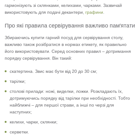
гармонізують зі склянками, келихами, чарками. Зазвичай
використовують для подачі декантери,
графини
.
Про які правила сервірування важливо пам'ятати
Збираючись купити гарний посуд для сервірування столу,
важливо також розібратися в нормах етикету, як правильно
його використовувати. Серед основних правил – дотримання
порядку сервірування. Він такий:
скатертина. Звис має бути від 20 до 30 см;
тарілки;
столові прилади: ножі, виделки, ложки. Розкладають їх,
дотримуючись порядку від тарілки при необхідності. Тобто
найближчі – для першої страви, а інші по черзі для
наступних;
келихи, чарки, склянки;
серветки.