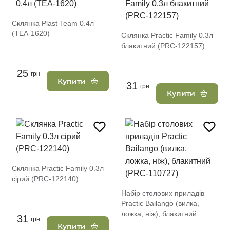
Склянка Plast Team 0.4л
(TEA-1620)
Склянка Practic Family 0.3л
блакитний (PRC-122157)
25
грн
Купити
31
грн
Купити
Склянка Practic Family 0.3л
сірий (PRC-122140)
Набір столових приладів
Practic Вailango (вилка,
ложка, ніж), блакитний
31
грн
(PRC-110727)
Купити