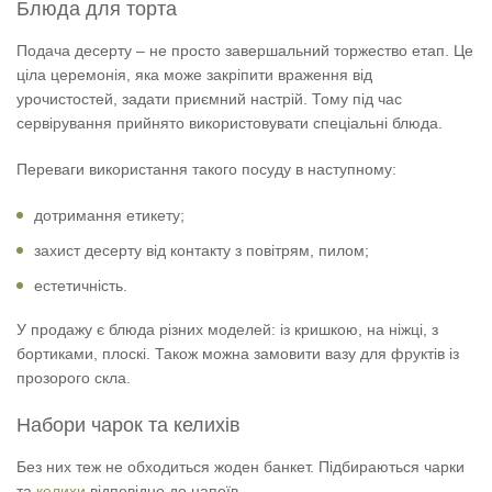
Блюда для торта
Подача десерту – не просто завершальний торжество етап. Це
ціла церемонія, яка може закріпити враження від
урочистостей, задати приємний настрій. Тому під час
сервірування прийнято використовувати спеціальні блюда.
Переваги використання такого посуду в наступному:
дотримання етикету;
захист десерту від контакту з повітрям, пилом;
естетичність.
У продажу є блюда різних моделей: із кришкою, на ніжці, з
бортиками, плоскі. Також можна замовити вазу для фруктів із
прозорого скла.
Набори чарок та келихів
Без них теж не обходиться жоден банкет. Підбираються чарки
та
келихи
відповідно до напоїв.