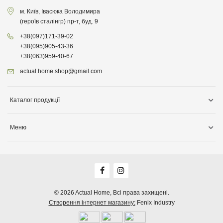
м. Київ, Івасюка Володимира
(героїв сталінгр) пр-т, буд. 9
+38
(097)
171-39-02
+38
(095)
905-43-36
+38
(063)
959-40-67
actual.home.shop@gmail.com
Каталог продукції
Зберігання
Меню
Товари для кухні
Інформація про доставку
Товари для прибирання
Про компанiю
Товари для дітей
Акції
Товари для саду
Оплата, доставка
© 2026
Actual Home,
Всі права захищені.
Декор для дому
Створення інтернет магазину:
Fenix Industry
Гарантія, повернення, обмін
Бiо продукція
Публічна оферта