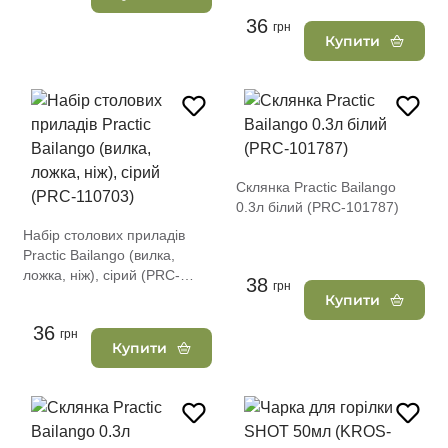
36
грн
Купити
Склянка Practic Вailango
0.3л білий (PRC-101787)
Набір столових приладів
Practic Вailango (вилка,
ложка, ніж), сірий (PRC-
38
грн
110703)
Купити
36
грн
Купити