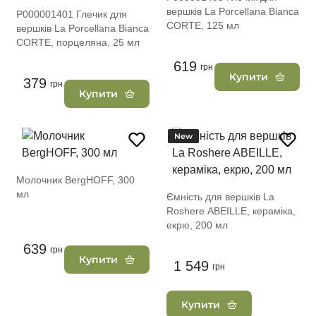
вершків La Porcellana Bianca
P000001401 Глечик для
CORTE, 125 мл
вершків La Porcellana Bianca
CORTE, порцеляна, 25 мл
619
грн
Купити
379
грн
Купити
New
Молочник BergHOFF, 300
мл
Ємність для вершків La
Roshere ABEILLE, кераміка,
екрю, 200 мл
639
грн
Купити
1 549
грн
Купити