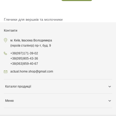
Глечики для вершків та молочники
Контакти
м. Київ, Івасюка Володимира
(героїв сталінгр) пр-т, буд. 9
+38
(097)
171-39-02
+38
(095)
905-43-36
+38
(063)
959-40-67
actual.home.shop@gmail.com
Каталог продукції
Зберігання
Меню
Товари для кухні
Інформація про доставку
Товари для прибирання