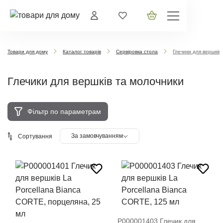
Товари для дому
Каталог товарів
Сервіровка стола
Глечики для вершків
Глечики для вершків та молочники
Фільтр по параметрам
За замовчуванням
Сортування
P000001403 Глечик для