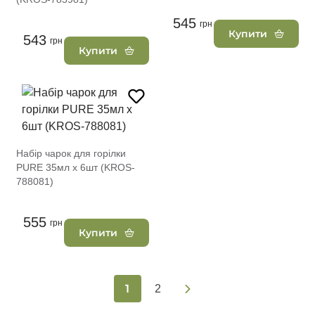
545
грн
Купити
543
грн
Купити
Набір чарок для горілки
PURE 35мл х 6шт (KROS-
788081)
555
грн
Купити
1
2