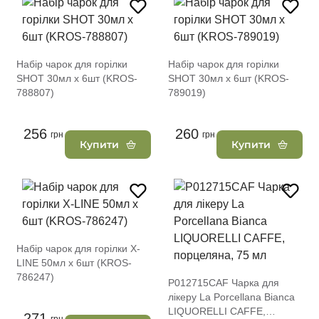
Набір чарок для горілки
Набір чарок для горілки
SHOT 30мл х 6шт (KROS-
SHOT 30мл х 6шт (KROS-
788807)
789019)
256
260
грн
грн
Купити
Купити
Набір чарок для горілки X-
LINE 50мл х 6шт (KROS-
786247)
P012715CAF Чарка для
лікеру La Porcellana Bianca
LIQUORELLI CAFFE,
271