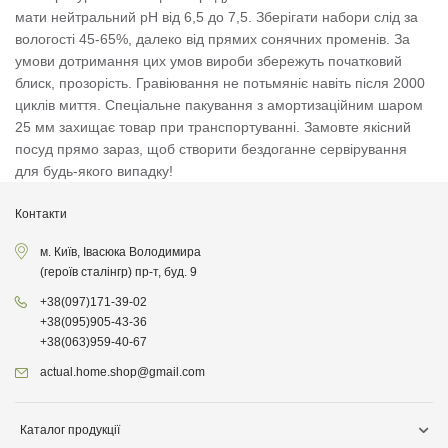
мати нейтральний pH від 6,5 до 7,5. Зберігати набори слід за
вологості 45-65%, далеко від прямих сонячних променів. За
умови дотримання цих умов вироби збережуть початковий
блиск, прозорість. Гравіювання не потьмяніє навіть після 2000
циклів миття. Спеціальне пакування з амортизаційним шаром
25 мм захищає товар при транспортуванні. Замовте якісний
посуд прямо зараз, щоб створити бездоганне сервірування
для будь-якого випадку!
Контакти
м. Київ, Івасюка Володимира
(героїв сталінгр) пр-т, буд. 9
+38
(097)
171-39-02
+38
(095)
905-43-36
+38
(063)
959-40-67
actual.home.shop@gmail.com
Каталог продукції