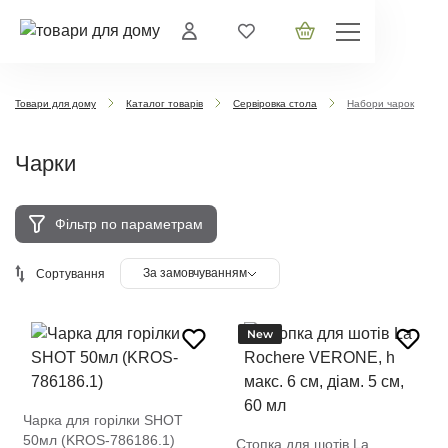
Товари для дому
Каталог товарів
Сервіровка стола
Набори чарок
Чарки
Фільтр по параметрам
За замовчуванням
Сортування
New
Чарка для горілки SHOT
50мл (KROS-786186.1)
Стопка для шотів La