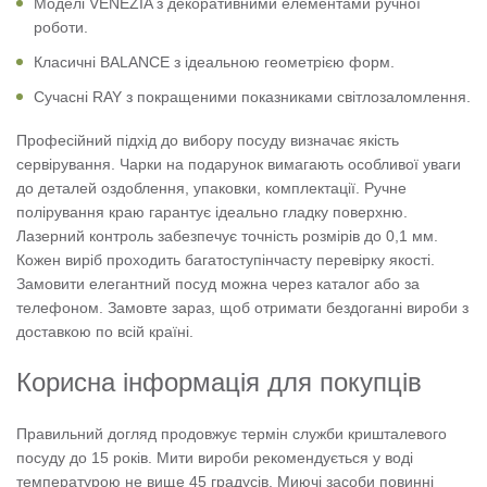
Моделі VENEZIA з декоративними елементами ручної
роботи.
Класичні BALANCE з ідеальною геометрією форм.
Сучасні RAY з покращеними показниками світлозаломлення.
Професійний підхід до вибору посуду визначає якість
сервірування. Чарки на подарунок вимагають особливої ​​уваги
до деталей оздоблення, упаковки, комплектації. Ручне
полірування краю гарантує ідеально гладку поверхню.
Лазерний контроль забезпечує точність розмірів до 0,1 мм.
Кожен виріб проходить багатоступінчасту перевірку якості.
Замовити елегантний посуд можна через каталог або за
телефоном. Замовте зараз, щоб отримати бездоганні вироби з
доставкою по всій країні.
Корисна інформація для покупців
Правильний догляд продовжує термін служби кришталевого
посуду до 15 років. Мити вироби рекомендується у воді
температурою не вище 45 градусів. Миючі засоби повинні