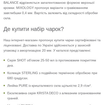
BALANCE відрізняється запатентованою формою верхньої
кромки. MIXOLOGY пропонує варіанти з гравіюванням
завглибшки 0,4 мм. Вартість залежить від складності обробки
скла.
Де купити набір чарок?
Наш інтернет-магазин пропонує купити чарки сертифіковані та
ліцензовані. Доставка по Україні здійснюється у захисній
упаковці з амортизацією 20 мм. У каталозі представлені:
Серія SHOT об'ємом 25-50 мл із протиковзким покриттям
дна.
Колекція STERLING з подвійною термічною обробкою при
680 градусах.
Лінійка PURE із кришталевого скла щільністю 2,9 г/см³.
Ексклюзивна серія KRISTA DECO з алмазним огранюванням
граней.