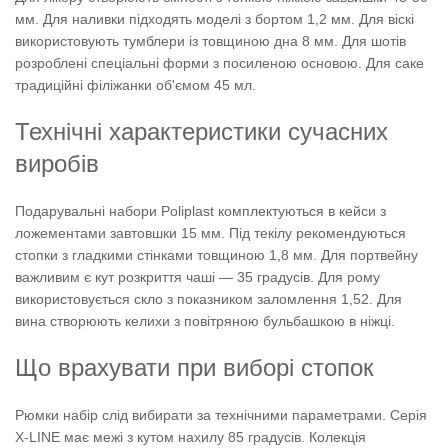
мм. Для наливки підходять моделі з бортом 1,2 мм. Для віскі
використовують тумблери із товщиною дна 8 мм. Для шотів
розроблені спеціальні форми з посиленою основою. Для саке
традиційні філіжанки об'ємом 45 мл.
Технічні характеристики сучасних
виробів
Подарувальні набори Poliplast комплектуються в кейси з
ложементами завтовшки 15 мм. Під текілу рекомендуються
стопки з гладкими стінками товщиною 1,8 мм. Для портвейну
важливим є кут розкриття чаші — 35 градусів. Для рому
використовується скло з показником заломлення 1,52. Для
вина створюють келихи з повітряною бульбашкою в ніжці.
Що врахувати при виборі стопок
Рюмки набір слід вибирати за технічними параметрами. Серія
X-LINE має межі з кутом нахилу 85 градусів. Колекція