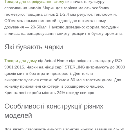
Товари для сервірування столу
визначають культуру
споживання напоїв. Чарки для горілки мають особливу
геометрію: товщина стінок 2,1-2,4 мм регулює теплообмін.
Об'єм маленьких ємностей відповідає оптимальному
дозування — 20-50мл. Науково доведено: форма посудини
впливає на випаровування спирту, розкриття букету ароматів.
Які бувають чарки
Товари для дому
від Actual Home відповідають стандарту ISO
9001:2015. Чарки на ніжці серії STERLING витримують до 3000
циклів миття без втрати прозорості. Для текіли
використовуються стопки об'ємом 30 мл з товстим дном. Для
коньяку призначені сніфтери із розширеною чашею.
Кришталеві вироби містять 24% оксиду свинцю.
Особливості конструкції різних
моделей
Для лікеру створюють ємності з тонкою ніжкою заввишки 45-50