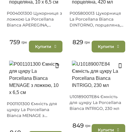
P004001300 Цукорниця з
P005800013 Цукорниця
ложкою La Porcellana
La Porcellana Bianca
Bianca APEREGINA,
DINTORNO, порцеляна,
порцеляна, 10 х 6,5 см
420 мл
759
829
грн
грн
Купити
Купити
U10189007E84 Ємність
для цукру La Porcellana
P001101300 Ємність для
Bianca INTRIGO, 230 мл
цукру La Porcellana
Bianca MENAGE з
ложкою, 10 х 6,5 см
849
грн
Купити