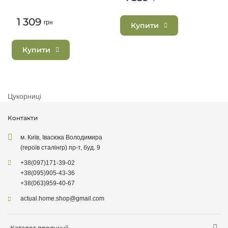
порцеляна, 240 мл
1 309
грн
Купити
Купити
Цукорниці
Контакти
м. Київ, Івасюка Володимира
(героїв сталінгр) пр-т, буд. 9
+38
(097)
171-39-02
+38
(095)
905-43-36
+38
(063)
959-40-67
actual.home.shop@gmail.com
Каталог продукції