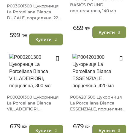
BASICS ROUND
P003601300 Цукорниця
порцелянова, 140 мл
La Porcellana Bianca
DUCALE, порцеляна, 220
мл
659
грн
Купити
599
грн
Купити
P000201300 Цукорниця
P004201300 Цукорниця
La Porcellana Bianca
La Porcellana Bianca
VILLADEIFIORI,
ESSENZIALE, порцеляна,
порцеляна, 300 мл
420 мл
679
679
грн
грн
Купити
Купити