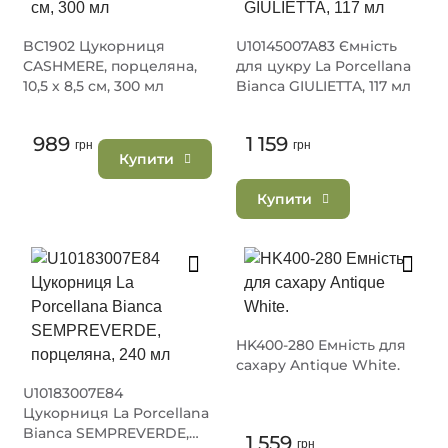
BC1902 Цукорниця
U10145007A83 Ємність
CASHMERE, порцеляна,
для цукру La Porcellana
10,5 х 8,5 см, 300 мл
Bianca GIULIETTA, 117 мл
989
1 159
грн
грн
Купити
Купити
HK400-280 Емність для
сахару Antique White.
U10183007E84
Цукорниця La Porcellana
Bianca SEMPREVERDE,
1 559
грн