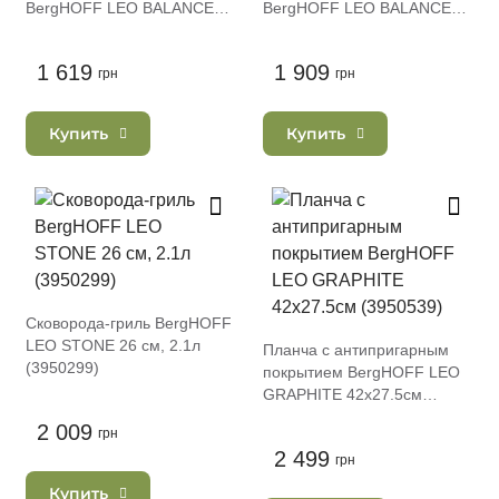
BergHOFF LEO BALANCE
BergHOFF LEO BALANCE
SAGE 24х24см, 1.8л
SAGE 28х28см 2.6л
(3950467)
(3950459)
1 619
1 909
грн
грн
Купить
Купить
Сковорода-гриль BergHOFF
LEO STONE 26 см, 2.1л
Планча с антипригарным
(3950299)
покрытием BergHOFF LEO
GRAPHITE 42х27.5см
(3950539)
2 009
грн
2 499
грн
Купить