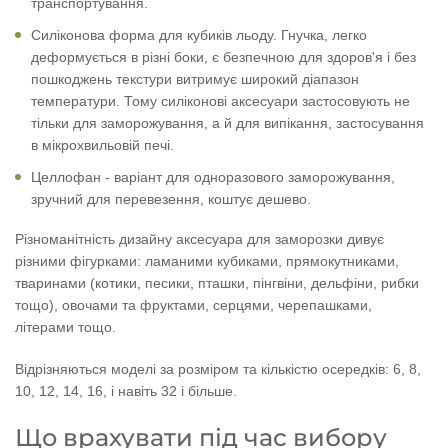
транспортування.
Силіконова форма для кубиків льоду. Гнучка, легко
деформується в різні боки, є безпечною для здоров'я і без
пошкоджень текстури витримує широкий діапазон
температури. Тому силіконові аксесуари застосовують не
тільки для заморожування, а й для випікання, застосування
в мікрохвильовій печі.
Целлофан - варіант для одноразового заморожування,
зручний для перевезення, коштує дешево.
Різноманітність дизайну аксесуара для заморозки дивує
різними фігурками: ламаними кубиками, прямокутниками,
тваринами (котики, песики, пташки, пінгвіни, дельфіни, рибки
тощо), овочами та фруктами, серцями, черепашками,
літерами тощо.
Відрізняються моделі за розміром та кількістю осередків: 6, 8,
10, 12, 14, 16, і навіть 32 і більше.
Що врахувати під час вибору