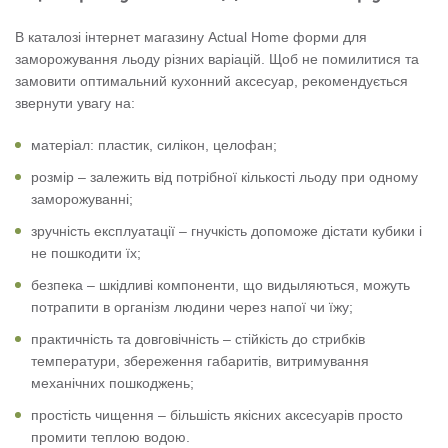
В каталозі інтернет магазину Actual Home форми для
заморожування льоду різних варіацій. Щоб не помилитися та
замовити оптимальний кухонний аксесуар, рекомендується
звернути увагу на:
матеріал: пластик, силікон, целофан;
розмір – залежить від потрібної кількості льоду при одному
заморожуванні;
зручність експлуатації – гнучкість допоможе дістати кубики і
не пошкодити їх;
безпека – шкідливі компоненти, що видыляються, можуть
потрапити в організм людини через напої чи їжу;
практичність та довговічність – стійкість до стрибків
температури, збереження габаритів, витримування
механічних пошкоджень;
простість чищення – більшість якісних аксесуарів просто
промити теплою водою.