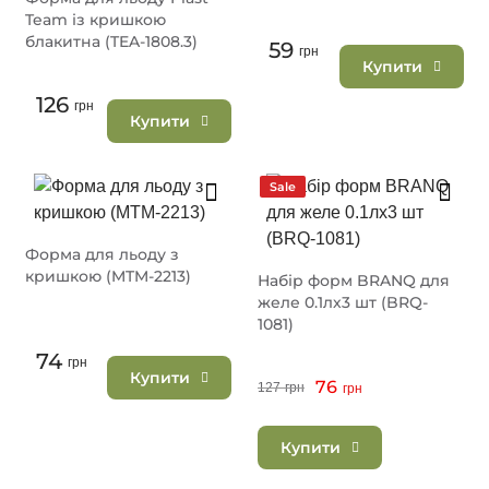
Team із кришкою
блакитна (TEA-1808.3)
59
грн
Купити
126
грн
Купити
Sale
Форма для льоду з
кришкою (MTM-2213)
Набір форм BRANQ для
желе 0.1лх3 шт (BRQ-
1081)
74
грн
Купити
76
127
грн
грн
Купити