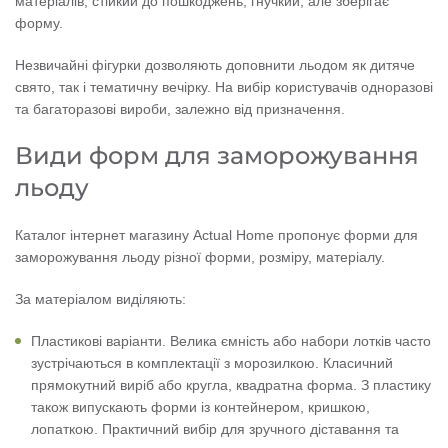
матеріалів, стійкий до пошкоджень, гнучкий, але зберігає
форму.
Незвичайні фігурки дозволяють доповнити льодом як дитяче
свято, так і тематичну вечірку. На вибір користувачів одноразові
та багаторазові вироби, залежно від призначення.
Види форм для заморожування
льоду
Каталог інтернет магазину Actual Home пропонує форми для
заморожування льоду різної форми, розміру, матеріалу.
За матеріалом виділяють:
Пластикові варіанти. Велика ємність або набори лотків часто
зустрічаються в комплектації з морозилкою. Класичний
прямокутний виріб або кругла, квадратна форма. З пластику
також випускають форми із контейнером, кришкою,
лопаткою. Практичний вибір для зручного діставання та