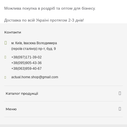
Можлива покупка в роздріб та оптом для бізнесу.
Доставка по всій Україні протягом 2-3 днів!
Контакти
м. Київ, Івасюка Володимира
(героїв сталінгр) пр-т, буд. 9
+38
(097)
171-39-02
+38
(095)
905-43-36
+38
(063)
959-40-67
actual.home.shop@gmail.com
Каталог продукції
Зберігання
Меню
Товари для кухні
Інформація про доставку
Товари для прибирання