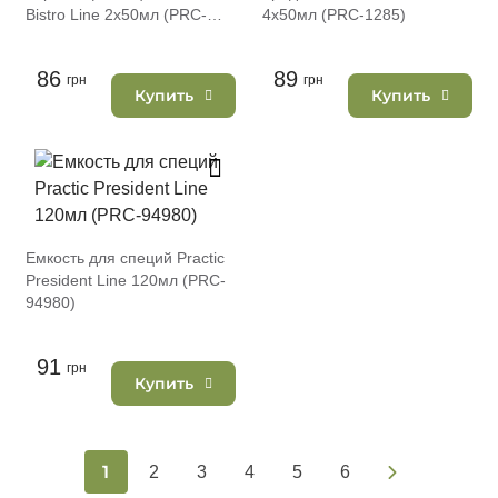
Bistro Line 2х50мл (PRC-
4х50мл (PRC-1285)
1179)
86
89
грн
грн
Купить
Купить
Емкость для специй Practic
President Line 120мл (PRC-
94980)
91
грн
Купить
1
2
3
4
5
6