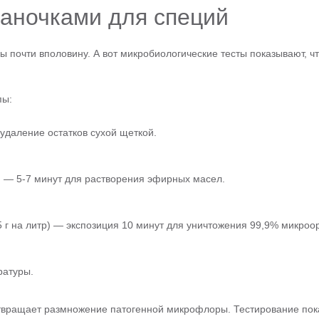
баночками для специй
 почти вполовину. А вот микробиологические тесты показывают, что
пы:
удаление остатков сухой щеткой.
) — 5-7 минут для растворения эфирных масел.
 г на литр) — экспозиция 10 минут для уничтожения 99,9% микроо
ратуры.
твращает размножение патогенной микрофлоры. Тестирование пока