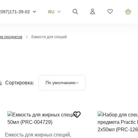
RU
(097)
171-39-02
RU
UA
095)
905-43-36
EN
е продуктов
Емкости для специй
063)
959-40-67
омер телефону і ми
вонимо
Сортировка:
По умолчанию
звоните мне
Емкость для жирных специй,