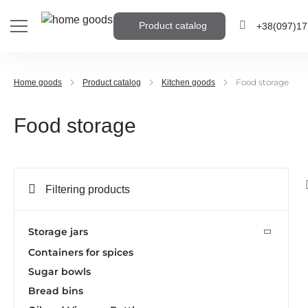
Product catalog
+38
(097)
17
+38
(095)
905
Food storage
Home goods
Product catalog
Kitchen goods
+38
(063)
959
Food storage
Write the phone numb
call you back
Filtering products
Call me b
Storage jars
Containers for spices
Sugar bowls
Bread bins