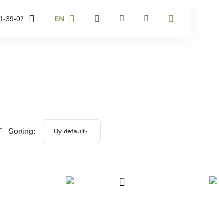
EN
1-39-02
RU
UA
-43-36
EN
-40-67
er and I will
Sorting:
By default
ack