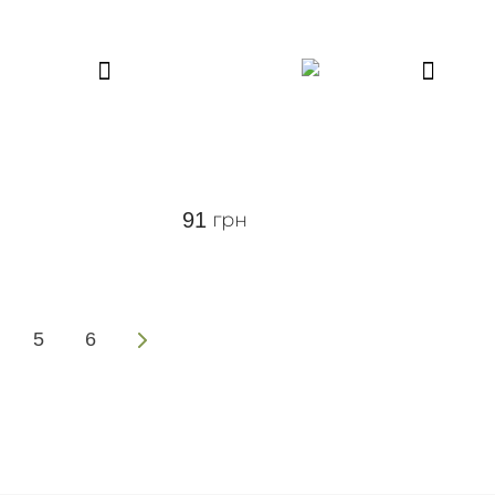
91
грн
5
6