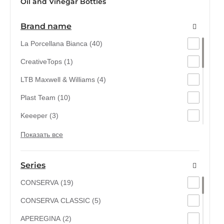
Oil and Vinegar Bottles
Brand name
La Porcellana Bianca (40)
CreativeTops (1)
LTB Maxwell & Williams (4)
Plast Team (10)
Keeeper (3)
MTM (6)
Показать все
Practic (16)
Series
Rotho (3)
CONSERVA (19)
Curver (2)
CONSERVA CLASSIC (5)
BergHOFF, Бельгія (14)
APEREGINA (2)
Kitchen Craft, Великобританія (9)