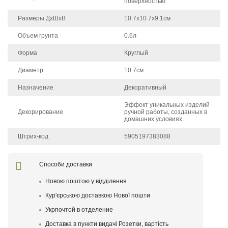
поверхностью
Размеры ДхШхВ
10.7х10.7х9.1см
Объем грунта
0.6л
Форма
Круглый
Диаметр
10.7см
Назначение
Декоративный
Эффект уникальных изделий
Декорирование
ручной работы, созданных в
домашних условиях.
Штрих-код
5905197383088
Щоб залишити відгук про товар, будь-ласка
увійдіть у особистий кабінет
Способи доставки
Новою поштою у відділення
Написать отзыв
Кур'єрською доставкою Нової пошти
Укрпочтой в отделениe
После того как ваш отзыв пройдет модерацию, он
появится на сайте
Доставка в пункти видачі Розетки, вартість