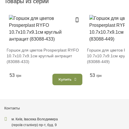
Товары из серии
Горшок для цветов Prosperplast RYFO
Горшок для цветов Pr
10.7х10.7х9.1см круглый антрацит
10.7х10.7х9.1см круг
(83088-433)
(83088-449)
53
53
грн
грн
Купить
Контакты
м. Київ, Івасюка Володимира
(героїв сталінгр) пр-т, буд. 9