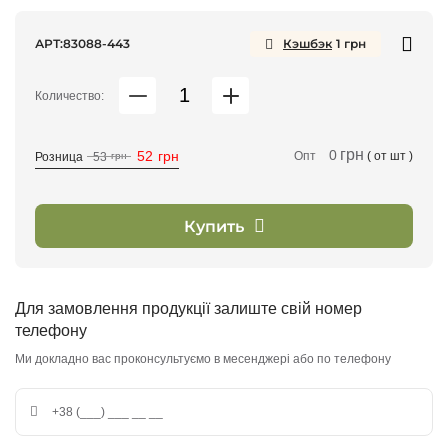
АРТ:
83088-443
Кэшбэк
1
грн
Количество:
грн
0
52
грн
Опт
( от
шт )
Розница
53
грн
Купить
Для замовлення продукції залиште свій номер
телефону
Ми докладно вас проконсультуємо в месенджері або по телефону