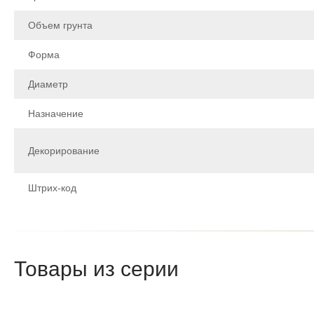
Объем грунта
Форма
Диаметр
Назначение
Декорирование
Штрих-код
Щоб залишити відгук про товар, будь-ласка
увійдіть у особистий кабінет
Товары из серии
Написа
После того как ваш отзыв пройд