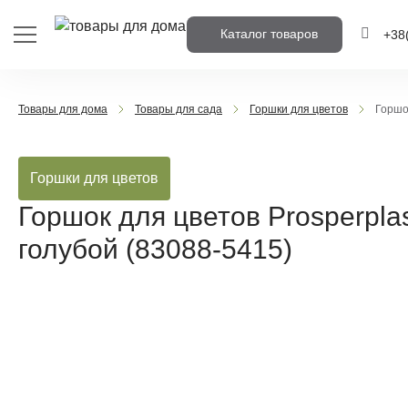
Каталог товаров
+38
+38
(
Товары для дома
Товары для сада
Горшки для цветов
Горшо
+38
(
Горшки для цветов
Напишіть н
вам перед
Горшок для цветов Prosperpla
голубой (83088-5415)
Пере