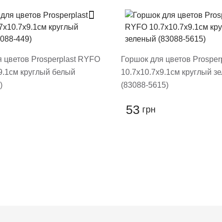
овару
 цветов Prosperplast RYFO
Горшок для цветов Prosper
9.1см круглый белый
10.7х10.7х9.1см круглый з
)
(83088-5615)
53
грн
ть отзыв