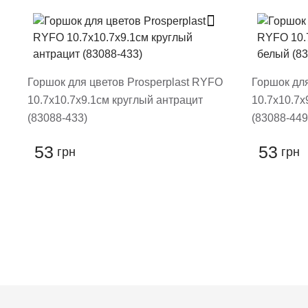
Поставте оценку т
Горшок для цветов Prosperplast RYFO
Горшок для
10.7х10.7х9.1см круглый антрацит
10.7х10.7х
(83088-433)
(83088-449
53
53
грн
грн
Остави