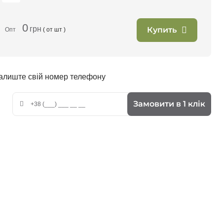
0
грн
Купить
Опт
( от
шт )
залиште свій номер телефону
Замовити в 1 клік