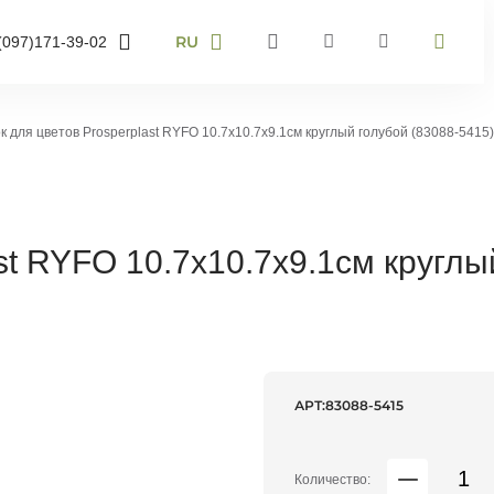
RU
(097)
171-39-02
RU
UA
095)
905-43-36
EN
к для цветов Prosperplast RYFO 10.7х10.7х9.1см круглый голубой (83088-5415)
063)
959-40-67
омер телефону і ми
звонимо
st RYFO 10.7х10.7х9.1см круглы
звоните мне
АРТ:
83088-5415
Количество: