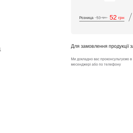
/
52
грн
Розница
53
грн
Для замовлення продукції 
Ми докладно вас проконсультуємо в
месенджері або по телефону