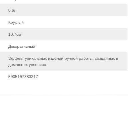
0.6л
Круглый
10.7см
Декоративный
Эффект уникальных изделий ручной работы, созданных в
домашних условиях.
5905197383217
ть отзыв
ет модерацию, он появится на сайте