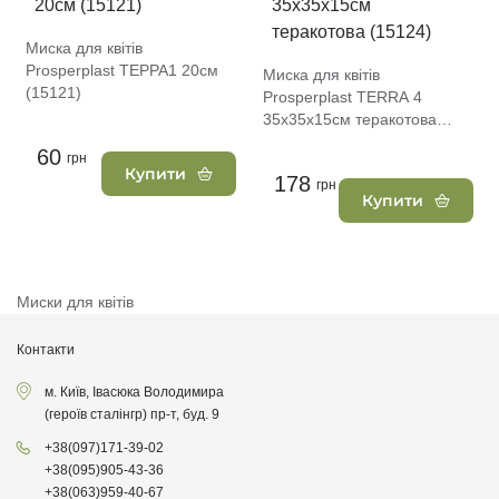
Миска для квітів
Prosperplast ТЕРРА1 20см
Миска для квітів
(15121)
Prosperplast ТERRA 4
35х35х15см теракотова
(15124)
60
грн
Купити
178
грн
Купити
Миски для квітів
Контакти
м. Київ, Івасюка Володимира
(героїв сталінгр) пр-т, буд. 9
+38
(097)
171-39-02
+38
(095)
905-43-36
+38
(063)
959-40-67