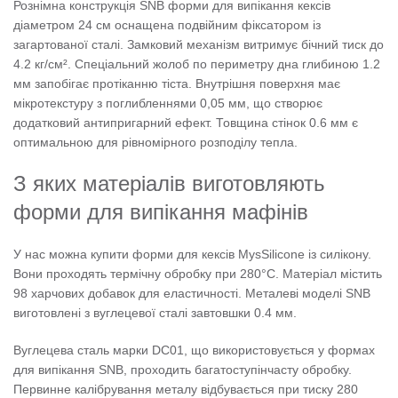
Рознімна конструкція SNB форми для випікання кексів
діаметром 24 см оснащена подвійним фіксатором із
загартованої сталі. Замковий механізм витримує бічний тиск до
4.2 кг/см². Спеціальний жолоб по периметру дна глибиною 1.2
мм запобігає протіканню тіста. Внутрішня поверхня має
мікротекстуру з поглибленнями 0,05 мм, що створює
додатковий антипригарний ефект. Товщина стінок 0.6 мм є
оптимальною для рівномірного розподілу тепла.
З яких матеріалів виготовляють
форми для випікання мафінів
У нас можна купити форми для кексів MysSilicone із силікону.
Вони проходять термічну обробку при 280°C. Матеріал містить
98 харчових добавок для еластичності. Металеві моделі SNB
виготовлені з вуглецевої сталі завтовшки 0.4 мм.
Вуглецева сталь марки DC01, що використовується у формах
для випікання SNB, проходить багатоступінчасту обробку.
Первинне калібрування металу відбувається при тиску 280