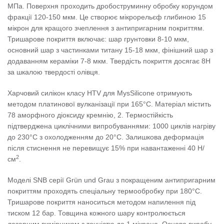
МПа. Поверхня проходить дробоструминну обробку корундом
фракції 120-150 мкм. Це створює мікрорельєф глибиною 15
мікрон для кращого зчеплення з антипригарним покриттям.
Тришарове покриття включає: шар грунтовки 8-10 мкм,
основний шар з частинками титану 15-18 мкм, фінішний шар з
додаванням кераміки 7-8 мкм. Твердість покриття досягає 8H
за шкалою твердості олівця.
Харчовий силікон класу HTV для MysSilicone отримують
методом платинової вулканізації при 165°C. Матеріал містить
78 аморфного діоксиду кремнію, 2. Термостійкість
підтверджена циклічними випробуваннями: 1000 циклів нагріву
до 230°C з охолодженням до 20°C. Залишкова деформація
після стиснення не перевищує 15% при навантаженні 40 Н/
2
см
.
Моделі SNB серії Grün und Grau з покращеним антипригарним
покриттям проходять спеціальну термообробку при 180°C.
Тришарове покриття наноситься методом напилення під
тиском 12 бар. Товщина кожного шару контролюється