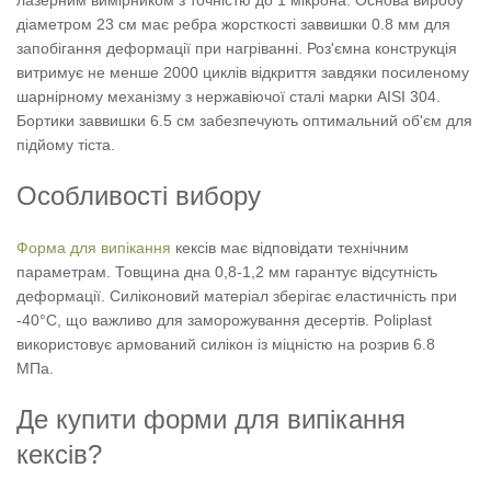
лазерним вимірником з точністю до 1 мікрона. Основа виробу
діаметром 23 см має ребра жорсткості заввишки 0.8 мм для
запобігання деформації при нагріванні. Роз'ємна конструкція
витримує не менше 2000 циклів відкриття завдяки посиленому
шарнірному механізму з нержавіючої сталі марки AISI 304.
Бортики заввишки 6.5 см забезпечують оптимальний об'єм для
підйому тіста.
Особливості вибору
Форма для випікання
кексів має відповідати технічним
параметрам. Товщина дна 0,8-1,2 мм гарантує відсутність
деформації. Силіконовий матеріал зберігає еластичність при
-40°C, що важливо для заморожування десертів. Poliplast
використовує армований силікон із міцністю на розрив 6.8
МПа.
Де купити форми для випікання
кексів?