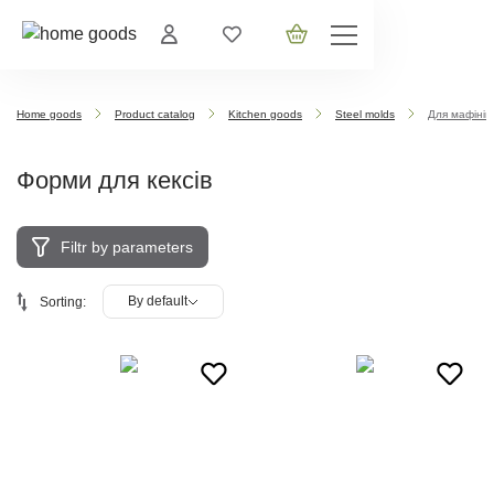
Home goods
Product catalog
Kitchen goods
Steel molds
Для мафінів
Форми для кексів
Filtr by parameters
By default
Sorting: