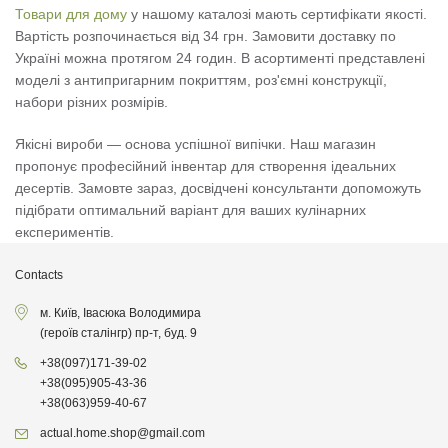
Товари для дому
у нашому каталозі мають сертифікати якості.
Вартість розпочинається від 34 грн. Замовити доставку по
Україні можна протягом 24 годин. В асортименті представлені
моделі з антипригарним покриттям, роз'ємні конструкції,
набори різних розмірів.
Якісні вироби — основа успішної випічки. Наш магазин
пропонує професійний інвентар для створення ідеальних
десертів. Замовте зараз, досвідчені консультанти допоможуть
підібрати оптимальний варіант для ваших кулінарних
експериментів.
Contacts
м. Київ, Івасюка Володимира
(героїв сталінгр) пр-т, буд. 9
+38
(097)
171-39-02
+38
(095)
905-43-36
+38
(063)
959-40-67
actual.home.shop@gmail.com