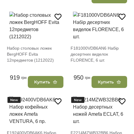
Набор столовых ложек
F181000VDB6AN6 Набір
BergHOFF Evita
десертних виделок
12предметов (1212022)
FLORENCE, 6 шт.
919
950
грн
грн
Купить
Купить
New
New
F192400VDB6AK6 Набор
F2214MZWB32BB6 Набор