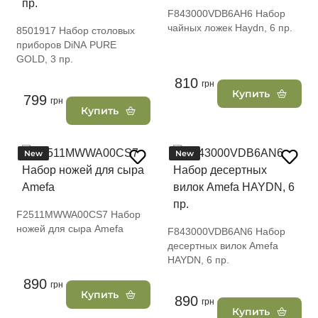
F843000VDB6AH6 Набор
чайных ложек Haydn, 6 пр.
8501917 Набор столовых
приборов DiNA PURE
GOLD, 3 пр.
810
грн
Купить
799
грн
Купить
New
New
F2511MWWA00CS7 Набор
ножей для сыра Amefa
F843000VDB6AN6 Набор
десертных вилок Amefa
HAYDN, 6 пр.
890
грн
Купить
890
грн
Купить