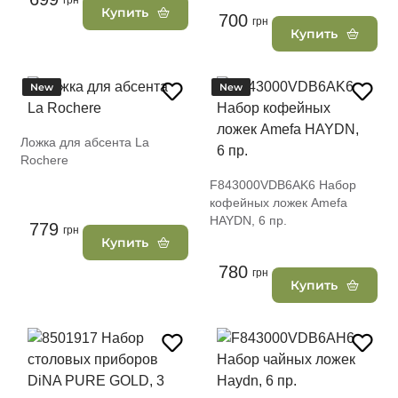
грн
Купить
700
грн
Купить
New
New
Ложка для абсента La
Rochere
F843000VDB6AK6 Набор
кофейных ложек Amefa
HAYDN, 6 пр.
779
грн
Купить
780
грн
Купить