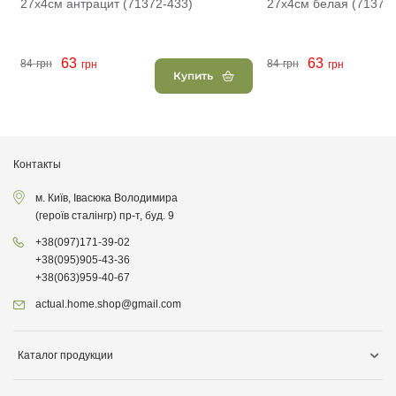
27х4см антрацит (71372-433)
27х4см белая (71372-
63
63
84
грн
84
грн
грн
грн
Купить
Контакты
м. Київ, Івасюка Володимира
(героїв сталінгр) пр-т, буд. 9
+38
(097)
171-39-02
+38
(095)
905-43-36
+38
(063)
959-40-67
actual.home.shop@gmail.com
Каталог продукции
Хранение