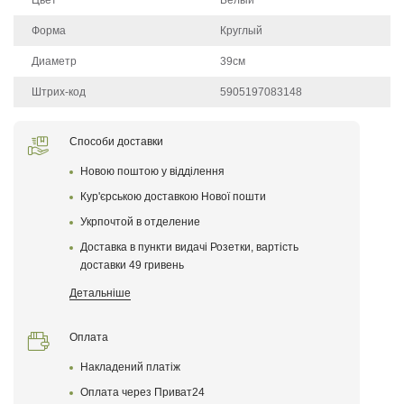
Цвет
Белый
Форма
Круглый
Диаметр
39см
Штрих-код
5905197083148
Щоб залишити відгук про товар, будь-ласка
увійдіть у особистий кабінет
Способи доставки
Новою поштою у відділення
Написать отзыв
Кур'єрською доставкою Нової пошти
Укрпочтой в отделениe
После того как ваш отзыв пройдет модерацию, он
появится на сайте
Доставка в пункти видачі Розетки, вартість
доставки 49 гривень
Поставте оценку товару
Детальніше
Оплата
Накладений платіж
Оплата через Приват24