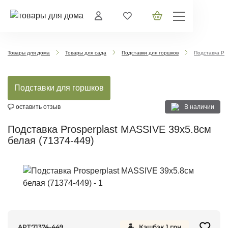
Товары для дома
Товары для сада
Подставки для горшков
Подставка Pr
Подставки для горшков
В наличии
оставить отзыв
Подставка Prosperplast MASSIVE 39х5.8см
белая (71374-449)
АРТ:
71374-449
Кэшбэк
1
грн