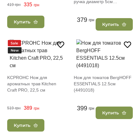
ручка диаметр 5см
335
419
грн
грн
(3950010)
379
грн
Купить
Купить
Sale
New
KCPROHC Нож для
Нож для томатов BergHOFF
ароматных трав Kitchen
ESSENTIALS 12.5см
Craft PRO, 22,5 см
(4491018)
399
389
519
грн
грн
грн
Купить
Купить