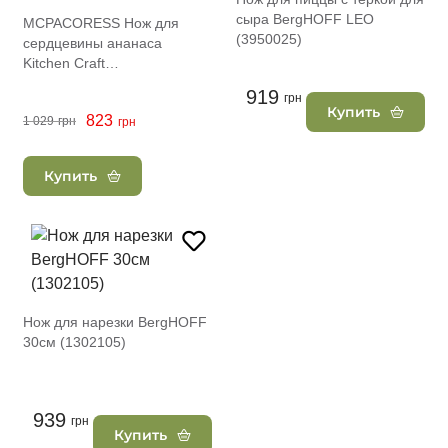
сыра BergHOFF LEO
MCPACORESS Нож для
(3950025)
сердцевины ананаса
Kitchen Craft
MASTERCLASS, диам. 8 см
919
грн
Купить
823
1 029
грн
грн
Купить
Нож для нарезки BergHOFF
30см (1302105)
939
грн
Купить