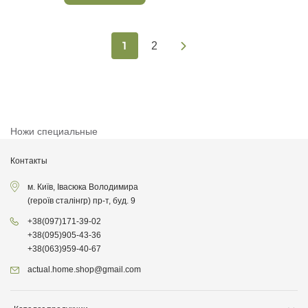
1
2
Ножи специальные
Контакты
м. Київ, Івасюка Володимира
(героїв сталінгр) пр-т, буд. 9
+38
(097)
171-39-02
+38
(095)
905-43-36
+38
(063)
959-40-67
actual.home.shop@gmail.com