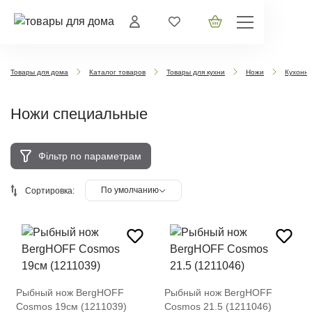
Товары для дома
Каталог товаров
Товары для кухни
Ножи
Кухонн
Ножи специальные
Фільтр по параметрам
По умолчанию
Сортировка:
Рыбный нож BergHOFF
Рыбный нож BergHOFF
Cosmos 19см (1211039)
Cosmos 21.5 (1211046)