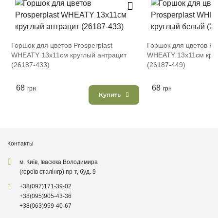
Горшок для цветов Prosperplast
Горшок для цветов Pro
WHEATY 13х11см круглый антрацит
WHEATY 13х11см кру
(26187-433)
(26187-449)
68
68
грн
грн
Купить
Контакты
м. Київ, Івасюка Володимира
(героїв сталінгр) пр-т, буд. 9
+38
(097)
171-39-02
+38
(095)
905-43-36
+38
(063)
959-40-67