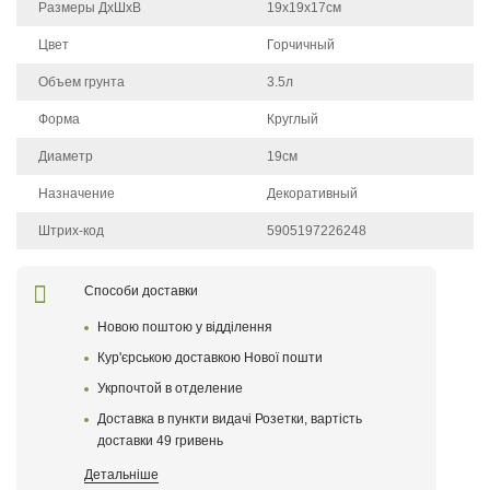
Размеры ДхШхВ
19х19х17см
Цвет
Горчичный
Объем грунта
3.5л
Форма
Круглый
Диаметр
19см
Назначение
Декоративный
Штрих-код
5905197226248
Щоб залишити відгук про товар, будь-ласка
увійдіть у особистий кабінет
Способи доставки
Новою поштою у відділення
Написать отзыв
Кур'єрською доставкою Нової пошти
Укрпочтой в отделениe
После того как ваш отзыв пройдет модерацию, он
появится на сайте
Доставка в пункти видачі Розетки, вартість
доставки 49 гривень
Поставте оценку товару
Детальніше