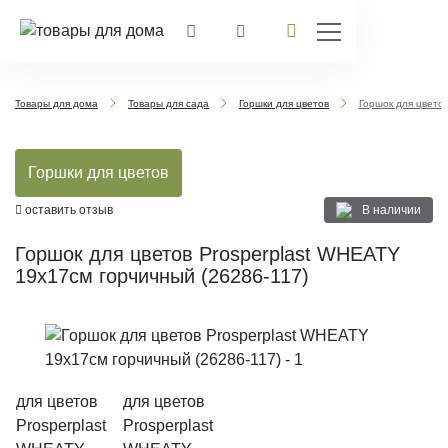
Товары для дома
Товары для сада
Горшки для цветов
Горшок для цвето
Горшки для цветов
В наличии
оставить отзыв
Горшок для цветов Prosperplast WHEATY
19х17см горчичный (26286-117)