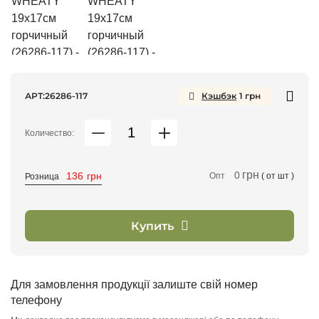
АРТ:
26286-117
Кэшбэк
1
грн
Количество:
грн
0
136
грн
Опт
( от
шт )
Розница
Купить
Для замовлення продукції залиште свій номер
телефону