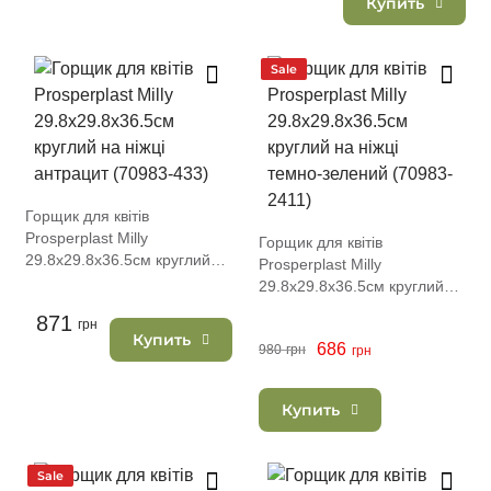
Купить
Sale
Горщик для квітів
Prosperplast Milly
Горщик для квітів
29.8х29.8х36.5см круглий
Prosperplast Milly
на ніжці антрацит (70983-
29.8х29.8х36.5см круглий
433)
на ніжці темно-зелений
871
грн
(70983-2411)
Купить
686
980
грн
грн
Купить
Sale