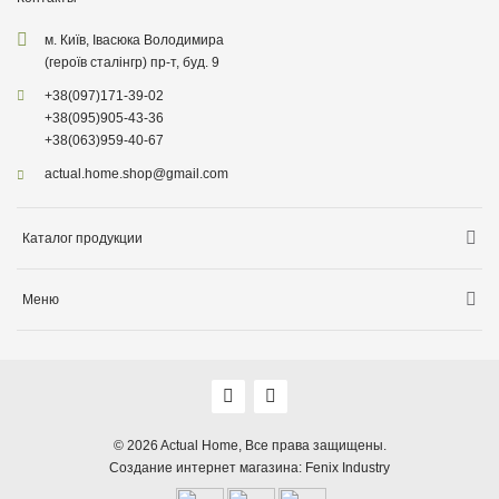
м. Київ, Івасюка Володимира
(героїв сталінгр) пр-т, буд. 9
+38
(097)
171-39-02
+38
(095)
905-43-36
+38
(063)
959-40-67
actual.home.shop@gmail.com
Каталог продукции
Хранение
Меню
Товары для кухни
Информация о доставке
Товары для уборки
О компании
Товары для детей
Акции
Товары для сада
Оплата, доставка
© 2026
Actual Home,
Все права защищены.
Декор для дома
Создание интернет магазина:
Fenix Industry
Гарантия, возврат, обмен
Био продукция