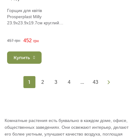
Горщик для квітів
Prosperplast Milly
23.9х23.9х19.7см круглий
білий (62995-449)
452
457
грн
грн
Купить
1
2
3
4
...
43
Комнатные растения есть буквально в каждом доме, офисе,
общественных заведениях. Они освежают интерьер, делают
его более уютным, улучшают качество воздуха, поглощая