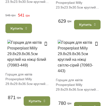
23.9х23.9х30.5см круглий
Prosperplast Milly
на ніжці темно-зелений
23.9х23.9х30.5см круглий
(74448-2411)
на ніжці каштаново-
541
546
грн
грн
коричневий (74448-7587)
629
грн
Купить
Купить
Горщик для квітів
Prosperplast Milly
Горщик для квітів
29.8х29.8х36.5см круглий
Prosperplast Milly
на ніжці білий (70983-449)
29.8х29.8х36.5см круглий
на ніжці світло-сірий (70983-
871
грн
443)
Купить
780
грн