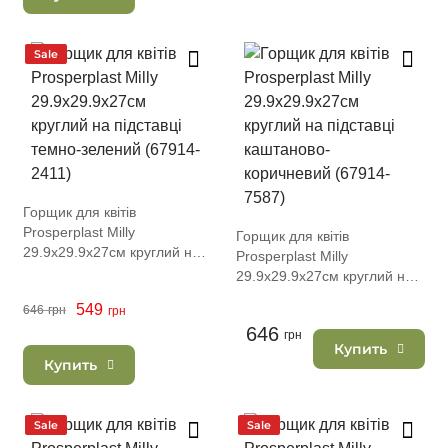
Sale
Горщик для квітів
Prosperplast Milly
Горщик для квітів
29.9х29.9х27см круглий на
Prosperplast Milly
підставці темно-зелений
29.9х29.9х27см круглий на
(67914-2411)
підставці каштаново-
549
646
грн
грн
коричневий (67914-7587)
646
грн
Купить
Купить
Sale
Sale