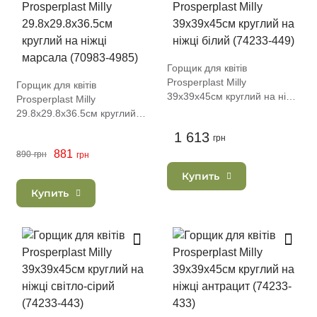
Горщик для квітів
Prosperplast Milly
Горщик для квітів
39х39х45см круглий на ніжці
Prosperplast Milly
білий (74233-449)
29.8х29.8х36.5см круглий
на ніжці марсала (70983-
1 613
грн
4985)
881
890
грн
грн
Купить
Купить