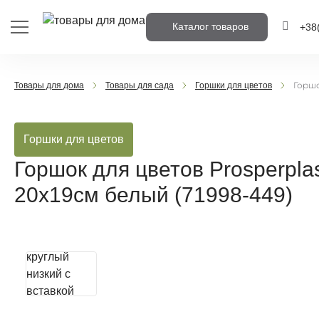
Каталог товаров
+38
+38
(
Горшо
Товары для дома
Товары для сада
Горшки для цветов
+38
(
Горшки для цветов
Напишіть н
вам перед
Горшок для цветов Prosperpla
20х19см белый (71998-449)
Пере