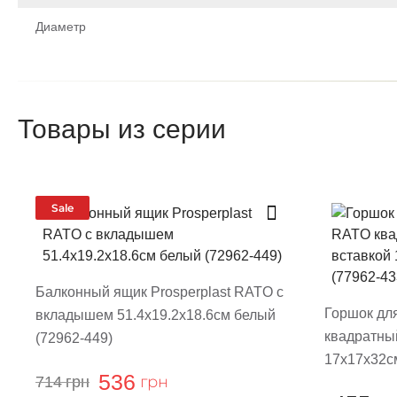
Диаметр
Щоб залишити відгук про товар, будь-ласка
увійдіть у особистий кабінет
Товары из серии
Написа
После того как ваш отзыв пройд
Sale
Поставте оценку т
Балконный ящик Prosperplast RATO с
Горшок для
вкладышем 51.4х19.2х18.6см белый
квадратны
(72962-449)
17х17х32см
536
грн
714
грн