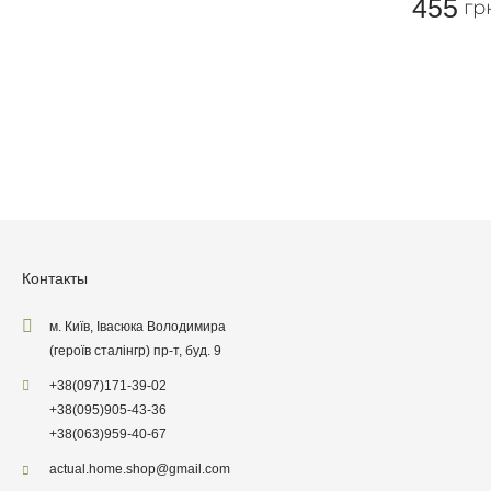
455
гр
Остави
Контакты
м. Київ, Івасюка Володимира
(героїв сталінгр) пр-т, буд. 9
+38
(097)
171-39-02
+38
(095)
905-43-36
+38
(063)
959-40-67
actual.home.shop@gmail.com