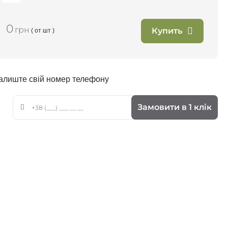
0
грн
Купить
т
( от
шт )
залиште свій номер телефону
Замовити в 1 клік