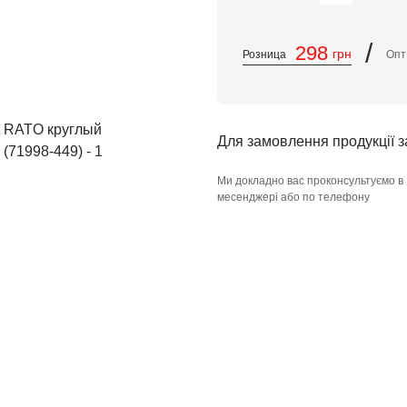
/
298
грн
Розница
Оп
Для замовлення продукції 
Ми докладно вас проконсультуємо в
месенджері або по телефону