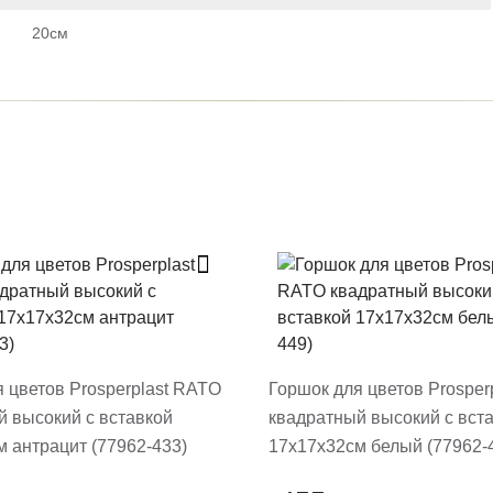
20см
ть отзыв
ет модерацию, он появится на сайте
овару
 цветов Prosperplast RATO
Горшок для цветов Prosper
й высокий с вставкой
квадратный высокий с вст
 антрацит (77962-433)
17х17х32см белый (77962-