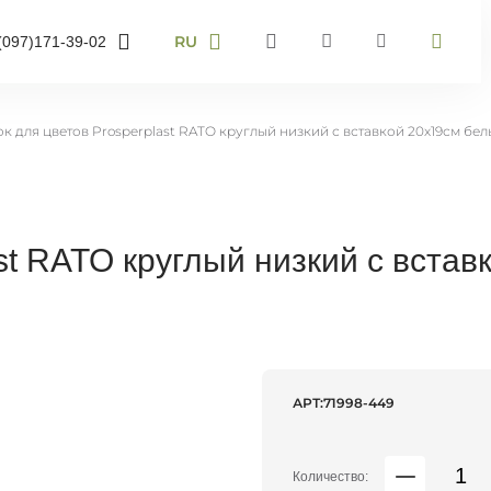
RU
(097)
171-39-02
RU
UA
095)
905-43-36
EN
к для цветов Prosperplast RATO круглый низкий с вставкой 20х19см бел
063)
959-40-67
омер телефону і ми
звонимо
st RATO круглый низкий с встав
звоните мне
АРТ:
71998-449
Количество: