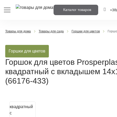
Каталог товаров
+38
+38
(
Товары для дома
Товары для сада
Горшки для цветов
Горшо
+38
(
Горшки для цветов
Напишіть н
вам перед
Горшок для цветов Prosperp
квадратный с вкладышем 14х
(66176-433)
Пере