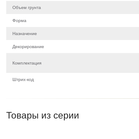
Объем грунта
Форма
Назначение
Декорирование
Комплектация
Штрих-код
Щоб залишити відгук про товар, будь-ласка
увійдіть у особистий кабінет
Товары из серии
Написа
После того как ваш отзыв пройд