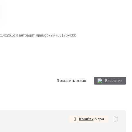
х14х26.5см антрацит мраморный (66176-433)
й
В наличии
оставить отзыв
Кэшбэк
3
грн