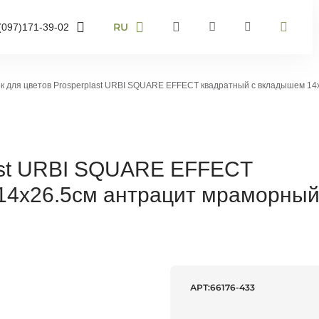
RU
(097)
171-39-02
RU
UA
095)
905-43-36
EN
к для цветов Prosperplast URBI SQUARE EFFECT квадратный с вкладышем 14
063)
959-40-67
омер телефону і ми
звонимо
last URBI SQUARE EFFECT
14х26.5см антрацит мраморны
звоните мне
АРТ:
66176-433