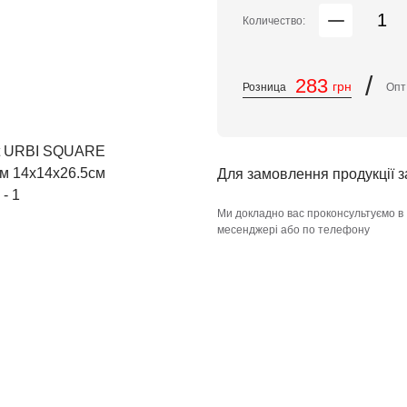
Количество:
/
283
грн
Розница
Оп
Для замовлення продукції 
Ми докладно вас проконсультуємо в
месенджері або по телефону