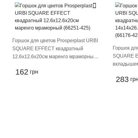
Поставте оценку т
Горшок для цветов Prosperplast URBI
Горшок для
SQUARE EFFECT квадратный
SQUARE E
12.6х12.6х20см маренго мраморный
вкладышем
(66251-425)
162
грн
мраморный
283
гр
Остави