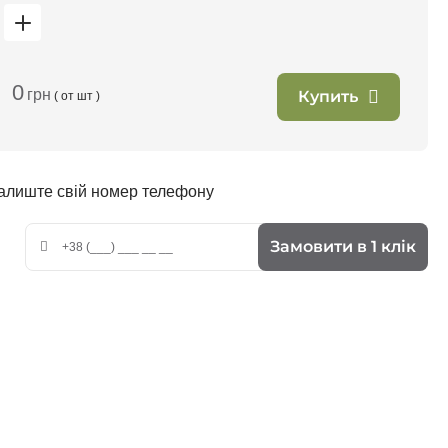
0
грн
Купить
т
( от
шт )
залиште свій номер телефону
Замовити в 1 клік