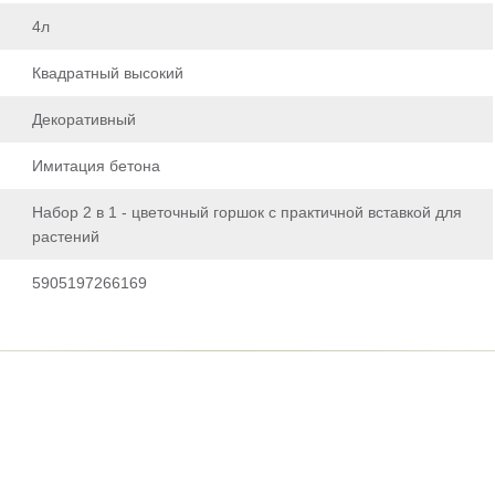
4л
Квадратный высокий
Декоративный
Имитация бетона
Набор 2 в 1 - цветочный горшок с практичной вставкой для
растений
5905197266169
ть отзыв
ет модерацию, он появится на сайте