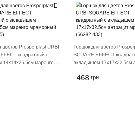
овару
 цветов Prosperplast URBI
Горшок для цветов Prosper
FFECT квадратный с
SQUARE EFFECT квадрат
 14х14х26.5см маренго
вкладышем 17х17х32.5см 
 (66176-425)
мраморный (66282-433)
468
н
грн
ть отзыв