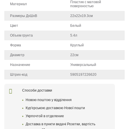
Пластик с матовой
Материал
поверхностью
Размеры ДхШхВ
22х22х19.3см
Цвет
Белый
Объем грунта
5.4л
Форма
Круглый
Диаметр
22см
Назначение
Универсальный
Штрих-код
5905197226620
Щоб залишити відгук про товар, будь-ласка
увійдіть у особистий кабінет
Способи доставки
Новою поштою у відділення
Написать отзыв
Кур'єрською доставкою Нової пошти
Укрпочтой в отделениe
После того как ваш отзыв пройдет модерацию, он
появится на сайте
Доставка в пункти видачі Розетки, вартість