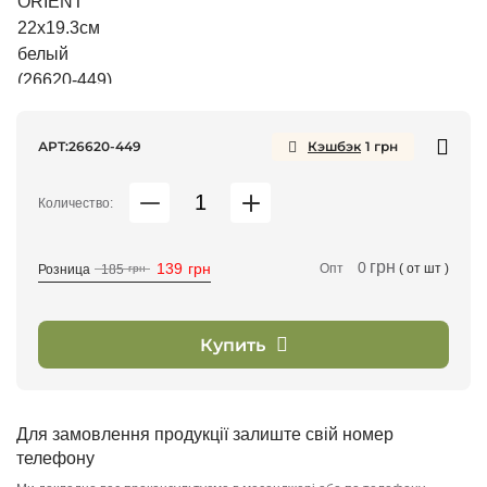
АРТ:
26620-449
Кэшбэк
1
грн
Количество:
грн
0
139
грн
Опт
( от
шт )
Розница
185
грн
Купить
Для замовлення продукції залиште свій номер
телефону