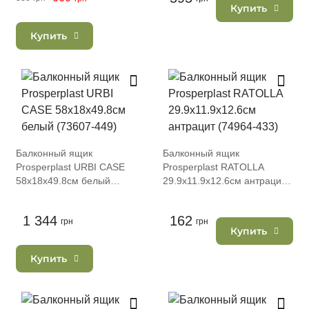
Купить
Купить
Балконный ящик
Балконный ящик
Prosperplast URBI CASE
Prosperplast RATOLLA
58х18х49.8см белый
29.9х11.9х12.6см антрацит
(73607-449)
(74964-433)
1 344
162
грн
грн
Купить
Купить