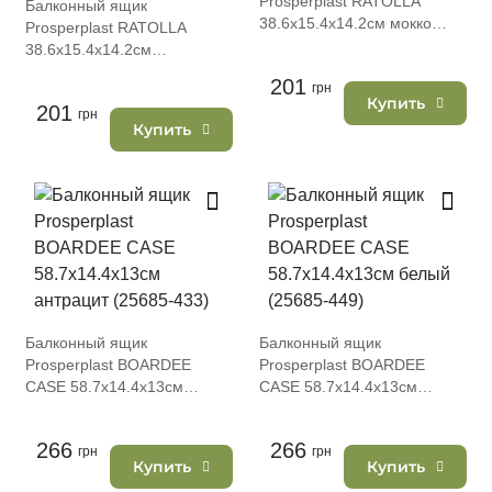
Prosperplast RATOLLA
Балконный ящик
38.6х15.4х14.2см мокко
Prosperplast RATOLLA
(75964-7529)
38.6х15.4х14.2см
коричневый (75964-440)
201
грн
Купить
201
грн
Купить
Балконный ящик
Балконный ящик
Prosperplast BOARDEE
Prosperplast BOARDEE
CASE 58.7х14.4х13см
CASE 58.7х14.4х13см
антрацит (25685-433)
белый (25685-449)
266
266
грн
грн
Купить
Купить