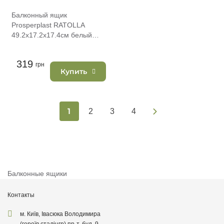
Балконный ящик
Prosperplast RATOLLA
49.2х17.2х17.4см белый
(76964-449)
319
грн
Купить
1
2
3
4
Балконные ящики
Контакты
м. Київ, Івасюка Володимира