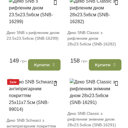
Деко SNB з рифленим дном
Деко SNB Classic з
23.5х23.5х6см (SNB-16299)
рифленим дном
28х23.5х6см (SNB-16282)
149
158
грн
грн
Купити
Купити
Sale
Деко SNB Classic з
рифленим знімним дном
Деко SNB Schwarz з
28х23.5х6см (SNB-16291)
антипригарним покриттям