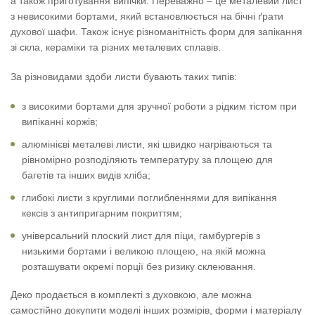
а також приготування випічки. Переважно – це металевий лист
з невисокими бортами, який встановлюється на бічні ґрати
духової шафи. Також існує різноманітність форм для запікання
зі скла, кераміки та різних металевих сплавів.
За різновидами здоби листи бувають таких типів:
з високими бортами для зручної роботи з рідким тістом при
випіканні коржів;
алюмінієві металеві листи, які швидко нагріваються та
рівномірно розподіляють температуру за площею для
багетів та інших видів хліба;
глибокі листи з круглими поглибленнями для випікання
кексів з антипригарним покриттям;
універсальний плоский лист для піци, гамбургерів з
низькими бортами і великою площею, на якій можна
розташувати окремі порції без ризику склеювання.
Деко продається в комплекті з духовкою, але можна
самостійно докупити моделі інших розмірів, форми і матеріалу