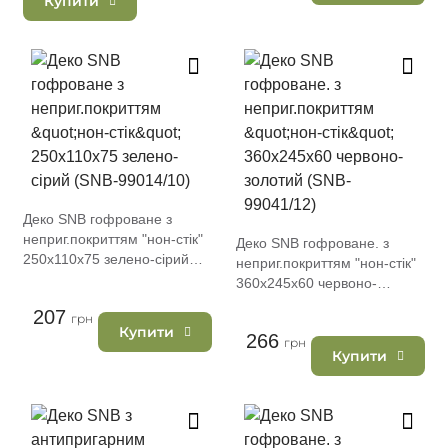
Купити
Деко SNB гофроване з
неприг.покриттям "нон-стік"
Деко SNB гофроване. з
250х110х75 зелено-сірий
неприг.покриттям "нон-стік"
(SNB-99014/10)
360х245х60 червоно-
золотий (SNB-99041/12)
207
грн
Купити
266
грн
Купити