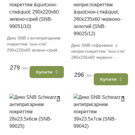
Деко SNB з антипригарним
покриттям "нон-стік"
Деко SNB гофроване. з
290х220х60 зелено-сірий
неприг.покриттям "нон-стік"
(SNB-99051/10)
280х235х60 червоно-
золотий (SNB-99025/12)
279
грн
Купити
296
грн
Купити