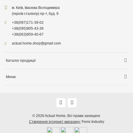
м. Київ, Івасюка Володимира
(героїв сталінгр) пр-т, буд. 9
+38
(097)
171-39-02
+38
(095)
905-43-36
+38
(063)
959-40-67
actual.home.shop@gmail.com
Каталог продукції
Зберігання
Меню
Товари для кухні
Інформація про доставку
Товари для прибирання
Про компанiю
Товари для дітей
Акції
Товари для саду
Оплата, доставка
© 2026
Actual Home,
Всі права захищені.
Декор для дому
Створення інтернет магазину:
Fenix Industry
Гарантія, повернення, обмін
Бiо продукція
Публічна оферта