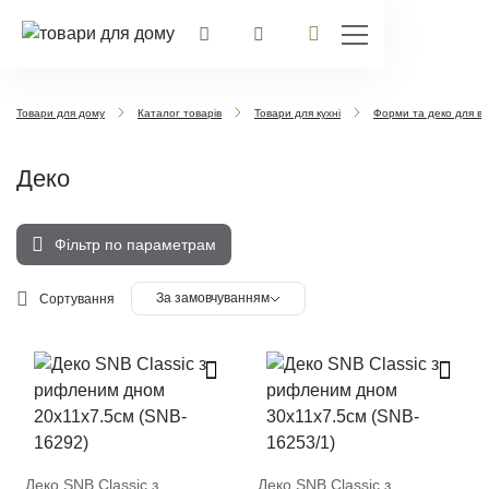
Товари для дому
Каталог товарів
Товари для кухні
Форми та деко для ви
Деко
Фільтр по параметрам
За замовчуванням
Сортування
Деко SNB Classic з
Деко SNB Classic з