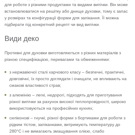
для роботи з різними продуктами та видами випічки. Він може
встановлюватися на решітку або днище духовки, тому є запас
у розмірах та конфігурації форми для запікання. Її можна
підбирати під конкретний рецепт чи вид випічки.
Види деко
Противні для духовки виготовляються з різних матеріалів з
різною специфікацією, перевагами та обмеженнями:
з нержавіючої сталі харчового класу – безпечні, практичні,
довговічні, їх просто доглядати і очищати, не впливають на
смакові властивості страв;
з алюмінію – легкі, недорогі, підходять для приготування
різної випічки за рахунок високої теплопровідності, широко
використовуються на професійних кухнях;
силіконові – гнучкі, різної форми з бортиками для роботи з
рідким тістом, запіканками, витримують температуру до
280°С і не вимагають змащування олією, слабо