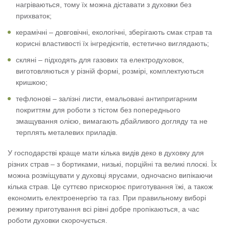
нагріваються, тому їх можна діставати з духовки без
прихваток;
керамічні – довговічні, екологічні, зберігають смак страв та
корисні властивості їх інгредієнтів, естетично виглядають;
скляні – підходять для газових та електродуховок,
виготовляються у різній формі, розмірі, комплектуються
кришкою;
тефлонові – залізні листи, емальовані антипригарним
покриттям для роботи з тістом без попереднього
змащування олією, вимагають дбайливого догляду та не
терплять металевих приладів.
У господарстві краще мати кілька видів деко в духовку для
різних страв – з бортиками, низькі, порційні та великі плоскі. Їх
можна розміщувати у духовці ярусами, одночасно випікаючи
кілька страв. Це суттєво прискорює приготування їжі, а також
економить електроенергію та газ. При правильному виборі
режиму приготування всі рівні добре пропікаються, а час
роботи духовки скорочується.