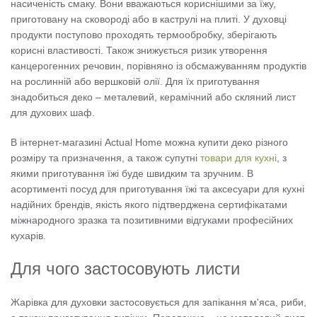
насиченість смаку. Вони вважаються кориснішими за їжу,
приготовану на сковороді або в каструлі на плиті. У духовці
продукти поступово проходять термообробку, зберігають
корисні властивості. Також знижується ризик утворення
канцерогенних речовин, порівняно із обсмажуванням продуктів
на рослинній або вершковій олії. Для їх приготування
знадобиться деко – металевий, керамічний або скляний лист
для духових шаф.
В інтернет-магазині Actual Home можна купити деко різного
розміру та призначення, а також супутні
товари для кухні
, з
якими приготування їжі буде швидким та зручним. В
асортименті посуд для приготування їжі та аксесуари для кухні
надійних брендів, якість якого підтверджена сертифікатами
міжнародного зразка та позитивними відгуками професійних
кухарів.
Для чого застосовують листи
Жарівка для духовки застосовується для запікання м'яса, риби,