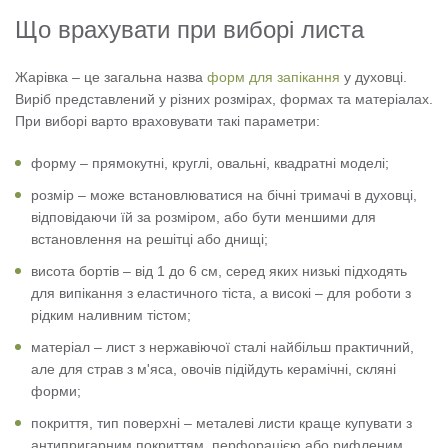
Що врахувати при виборі листа
Жарівка – це загальна назва
форм для запікання
у духовці.
Виріб представлений у різних розмірах, формах та матеріалах.
При виборі варто враховувати такі параметри:
форму – прямокутні, круглі, овальні, квадратні моделі;
розмір – може встановлюватися на бічні тримачі в духовці,
відповідаючи їй за розміром, або бути меншими для
встановлення на решітці або днищі;
висота бортів – від 1 до 6 см, серед яких низькі підходять
для випікання з еластичного тіста, а високі – для роботи з
рідким наливним тістом;
матеріал – лист з нержавіючої сталі найбільш практичний,
але для страв з м'яса, овочів підійдуть керамічні, скляні
форми;
покриття, тип поверхні – металеві листи краще купувати з
антипригарним покриттям, перфорацією або рифленим