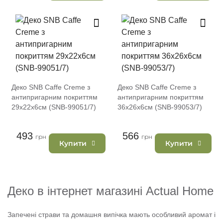
Деко SNB Caffe Creme з
Деко SNB Caffe Creme з
антипригарним покриттям
антипригарним покриттям
29х22х6см (SNB-99051/7)
36х26х6см (SNB-99053/7)
493
566
грн
грн
Купити
Купити
Деко в інтернет магазині Actual Home
Запечені страви та домашня випічка мають особливий аромат і