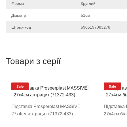
Форма
Круглий
Діаметр
51см
Штрих-код
5905197083278
Щоб залишити відгук про товар, будь-ласка
увійдіть у особистий кабінет
Товари з серії
Написа
Після того як ваш відгук пройде
Поставте оцінку т
Sale
Sale
Підставка Prosperplast MASSIVE
Підставка 
27х4см антрацит (71372-433)
27х4см біл