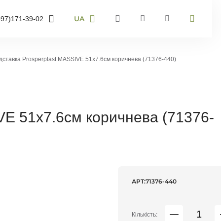
UA
097)
171-39-02
RU
UA
95)
905-43-36
EN
дставка Prosperplast MASSIVE 51х7.6см коричнева (71376-440)
63)
959-40-67
мер телефону і ми
онимо
VE 51х7.6см коричнева (71376-
воніть мені
АРТ:
71376-440
Кількість: