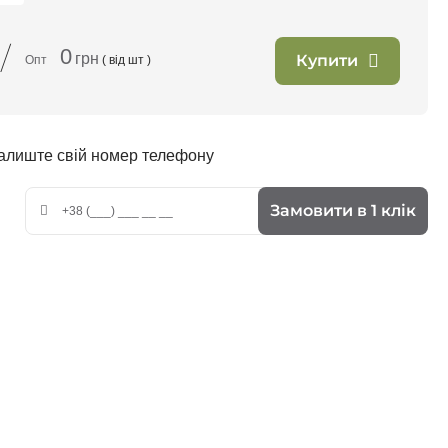
/
0
грн
Купити
Опт
( від
шт )
залиште свій номер телефону
Замовити в 1 клік