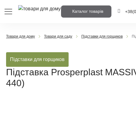
Каталог товарів
+38
(
+38
(0
Товари для дому
Товари для саду
Підставки для горщиков
Пі
+38
(0
Підставки для горщиков
Напишіть но
вам передзв
Підставка Prosperplast MASSI
440)
Передз