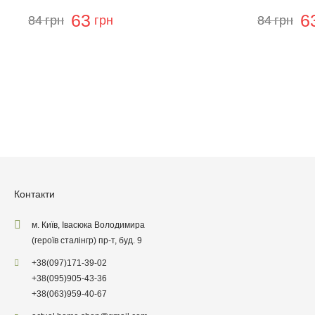
63
6
84
грн
грн
84
грн
Залиши
Контакти
м. Київ, Івасюка Володимира
(героїв сталінгр) пр-т, буд. 9
+38
(097)
171-39-02
+38
(095)
905-43-36
+38
(063)
959-40-67