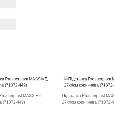
ти відгук
 модерацію, він з'явиться на сайті
овару
Prosperplast MASSIVE
Підставка Prosperplast MA
а (71372-449)
27х4см коричнева (71372-4