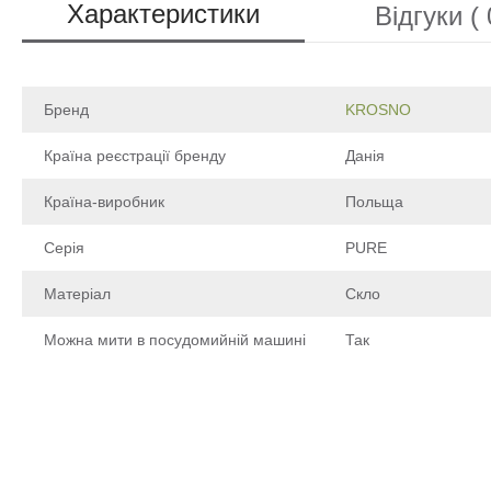
Характеристики
Відгуки ( 
Бренд
KROSNO
Країна реєстрації бренду
Данія
Країна-виробник
Польща
Серія
PURE
Матеріал
Скло
Можна мити в посудомийній машині
Так
Щоб залишити відгук про товар, будь-ласка
увійдіть у особистий кабінет
Написа