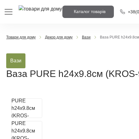
Каталог товарів
+38
(
+38
(09
Товари для дому
Декор для дому
Вази
Ваза PURE h24х9.8см
+38
(06
Вази
Напишіть ном
вам передзв
Ваза PURE h24х9.8см (KROS-
Передз