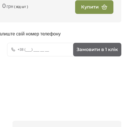
0
грн
Купити
( від
шт )
залиште свій номер телефону
Замовити в 1 клік