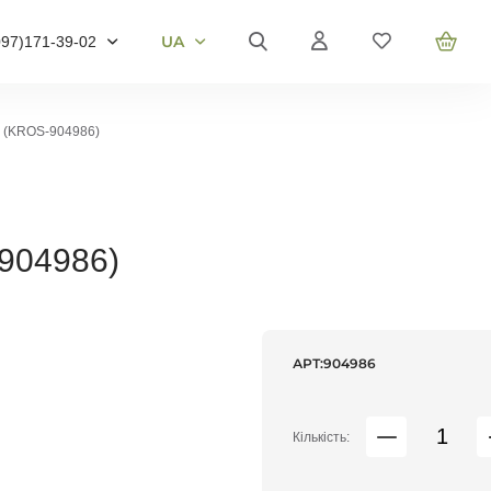
UA
097)
171-39-02
RU
UA
5)
905-43-36
EN
 (KROS-904986)
3)
959-40-67
ер телефону і ми
онимо
904986)
воніть мені
АРТ:
904986
Кількість: