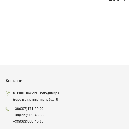
Контакти
м. Київ, Івасюка Володимира
(героїв сталінгр) пр-т, буд. 9
+38
(097)
171-39-02
+38
(095)
905-43-36
+38
(063)
959-40-67