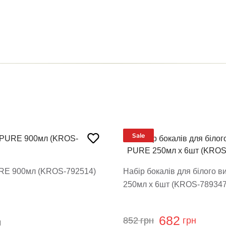
 модерацію, він з'явиться на сайті
овару
Sale
RE 900мл (KROS-792514)
Набір бокалів для білого 
ти відгук
250мл х 6шт (KROS-789347
682
852
грн
грн
н