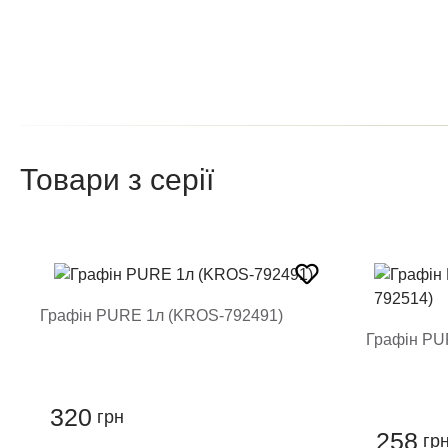
Після того як ваш відгук пройде
Поставте оцінку т
Товари з серії
Графін PURE 1л (KROS-792491)
Графін PU
Залиши
320
грн
258
гр