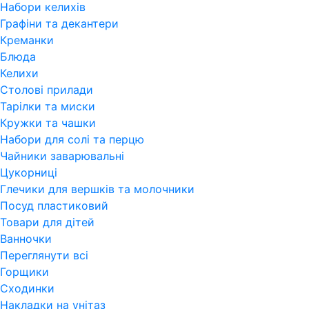
Набори келихів
Графіни та декантери
Креманки
Блюда
Келихи
Столові прилади
Тарілки та миски
Кружки та чашки
Набори для солі та перцю
Чайники заварювальні
Цукорниці
Глечики для вершків та молочники
Посуд пластиковий
Товари для дітей
Ванночки
Переглянути всi
Горщики
Сходинки
Накладки на унітаз