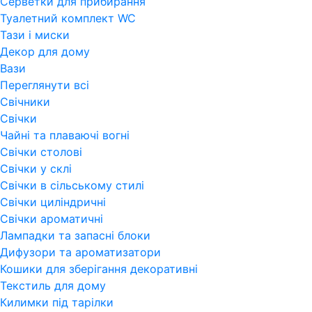
Серветки для прибирання
Туалетний комплект WC
Тази і миски
Декор для дому
Вази
Переглянути всi
Свічники
Свічки
Чайні та плаваючі вогні
Свічки столові
Свічки у склі
Свічки в сільському стилі
Свічки циліндричні
Свічки ароматичні
Лампадки та запасні блоки
Дифузори та ароматизатори
Кошики для зберігання декоративні
Текстиль для дому
Килимки під тарілки