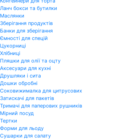
Контейнери для торта
Ланч бокси та бутилки
Маслянки
Зберігання продуктів
Банки для зберігання
Ємності для спецій
Цукорниці
Хлібниці
Пляшки для олії та оцту
Аксесуари для кухні
Друшляки і сита
Дошки обробні
Соковижималка для цитрусових
Затискачі для пакетів
Тримачі для паперових рушників
Мірний посуд
Тертки
Форми для льоду
Сушарки для салату