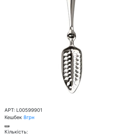
АРТ:
L00599901
Кешбек
8
грн
Кількість: