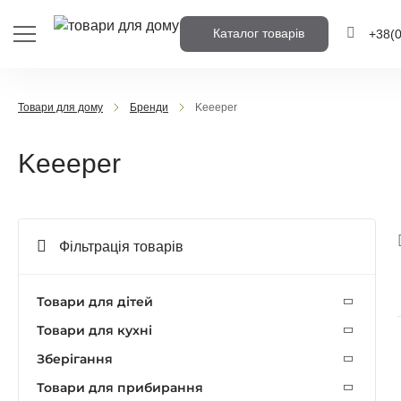
Каталог товарів
+38
(
+38
(0
Товари для дому
Бренди
Keeeper
+38
(0
Keeeper
Напишіть но
вам передзв
Фільтрація товарів
Передз
Товари для дітей
Товари для кухні
Зберігання
Товари для прибирання