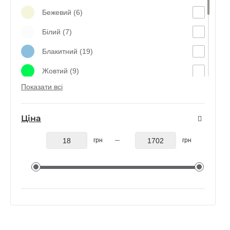
Бежевий (6)
Білий (7)
Блакитний (19)
Жовтий (9)
Показати всі
Коричневий (4)
Червоний (2)
Ціна
Прозорий (25)
грн
грн
Рожевий (12)
Салатовий (2)
Сріблястий (3)
Сірий (16)
Синій (3)