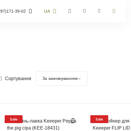
UA
097)
171-39-02
RU
UA
95)
905-43-36
EN
63)
959-40-67
мер телефону і ми
онимо
Сортування
За замовчуванням
воніть мені
Sale
Sale