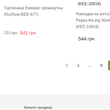
Тортівниця Keeeper прямокутна
Накладка на уніта
45х35см (КЕЕ-677)
Peppa the pig 30х
(KEE-10819)
541
грн
721
грн
544
грн
1
...
6
Каталог продукції