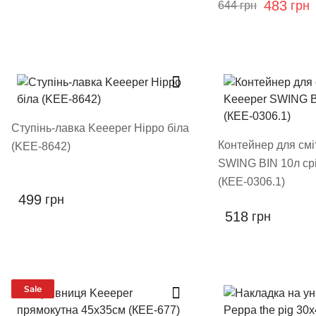
483
грн
644
грн
Ступінь-лавка Keeeper Hippo біла
Контейнер для смі
(KEE-8642)
SWING BIN 10л ср
(КЕЕ-0306.1)
499
грн
518
грн
Sale