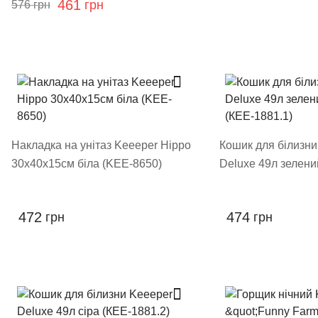
461
грн
576
грн
Накладка на унітаз Keeeper Hippo
Кошик для білизни
30х40х15см біла (KEE-8650)
Deluxe 49л зелени
472
474
грн
грн