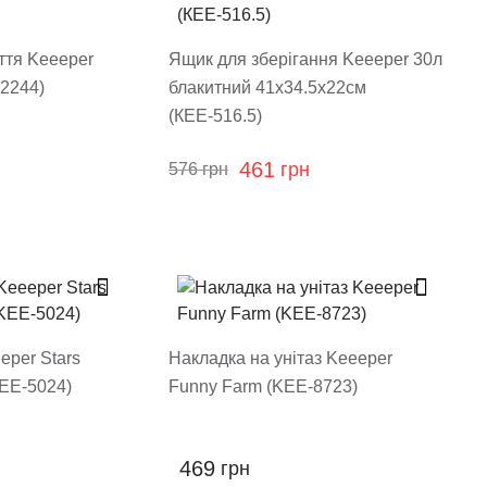
ття Keeeper
Ящик для зберігання Keeeper 30л
-2244)
блакитний 41х34.5х22см
(КЕЕ-516.5)
461
грн
576
грн
eper Stars
Накладка на унітаз Keeeper
KEE-5024)
Funny Farm (KEE-8723)
469
грн