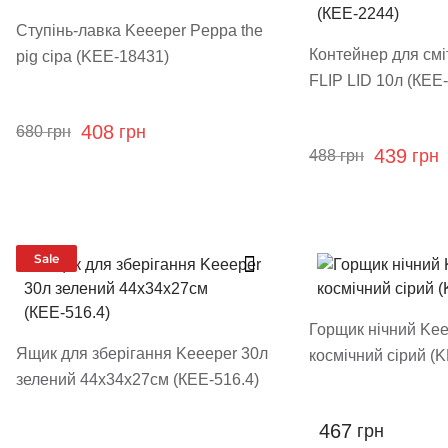
Ступінь-лавка Keeeper Peppa the
Контейнер для смі
pig сіра (KEE-18431)
FLIP LID 10л (КЕЕ
408
грн
680
грн
439
грн
488
грн
Sale
Горщик нічний Kee
Ящик для зберігання Keeeper 30л
космічний сірий (
зелений 44x34x27см (КЕЕ-516.4)
467
грн