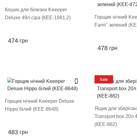
Кошик для білизни Keeeper
Горщик нічний Kee
Deluxe 49л сіра (КЕЕ-1881.2)
Farm" зелений (KE
474
грн
478
грн
Sale
Горщик нічний Keeeper Deluxe
Ящик для зберіга
Hippo білий (KEE-8648)
Transport box 20л
(КЕЕ-882)
483
грн