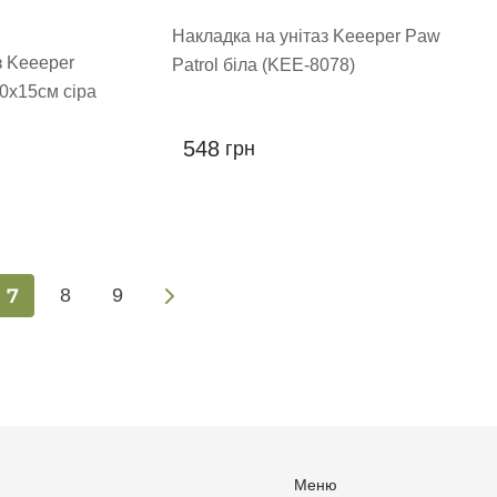
Накладка на унітаз Keeeper Paw
з Keeeper
Patrol біла (KEE-8078)
40х15см сіра
548
грн
7
8
9
Меню