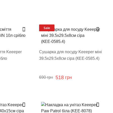
Sale
ття Keeeper
Сушарка для посуду Keeeper міні
ібло
39.5x29.5x8см сіра (КЕЕ-0585.4)
518
грн
690
грн