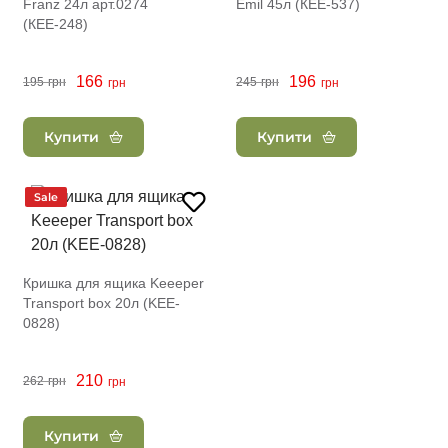
Franz 24л арт.0274
Emil 45л (КЕЕ-537)
(КЕЕ-248)
166
196
195
грн
245
грн
грн
грн
Купити
Купити
Sale
Кришка для ящика Keeeper
Transport box 20л (KEE-
0828)
210
262
грн
грн
Купити