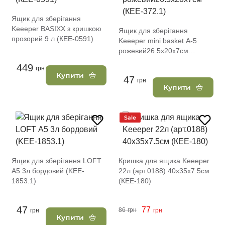
Ящик для зберігання
Keeeper BASIXX з кришкою
Ящик для зберігання
прозорий 9 л (КЕЕ-0591)
Keeeper mini basket А-5
рожевий26.5х20х7см
(КЕЕ-372.1)
449
грн
Купити
47
грн
Купити
Sale
Ящик для зберігання LOFT
Кришка для ящика Keeeper
А5 3л бордовий (KEE-
22л (арт.0188) 40x35x7.5см
1853.1)
(КЕЕ-180)
47
77
86
грн
грн
грн
Купити