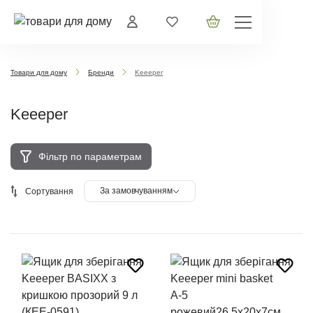
Товари для дому
Бренди
Keeeper
Keeeper
Фільтр по параметрам
За замовчуванням
Сортування