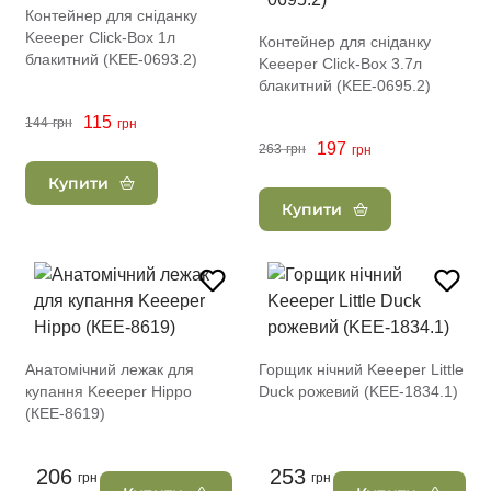
Контейнер для сніданку
Keeeper Click-Box 1л
Контейнер для сніданку
блакитний (KEE-0693.2)
Keeeper Click-Box 3.7л
блакитний (KEE-0695.2)
115
144
грн
грн
197
263
грн
грн
Купити
Купити
Анатомічний лежак для
Горщик нічний Keeeper Little
купання Keeeper Hippo
Duck рожевий (KEE-1834.1)
(КЕЕ-8619)
206
253
грн
грн