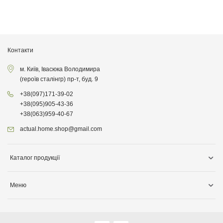
Контакти
м. Київ, Івасюка Володимира
(героїв сталінгр) пр-т, буд. 9
+38
(097)
171-39-02
+38
(095)
905-43-36
+38
(063)
959-40-67
actual.home.shop@gmail.com
Каталог продукції
Зберігання
Меню
Товари для кухні
Інформація про доставку
Товари для прибирання
Про компанiю
Товари для дітей