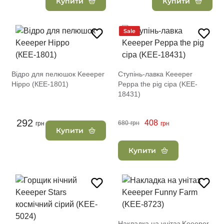
Купити
Купити
Sale
Відро для пелюшок Keeeper
Ступінь-лавка Keeeper
Hippo (КЕЕ-1801)
Peppa the pig сіра (KEE-
18431)
292
408
680
грн
грн
грн
Купити
Купити
Накладка на унітаз Keeeper