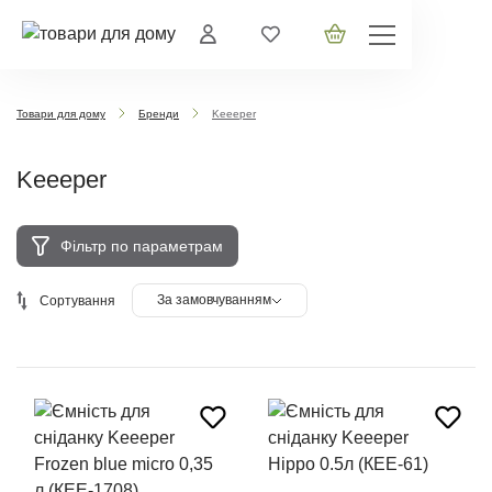
Товари для дому
Бренди
Keeeper
Keeeper
Фільтр по параметрам
За замовчуванням
Сортування