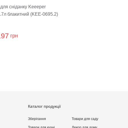
для сніданку Keeeper
3.7л блакитний (KEE-0695.2)
197
грн
ти відгук
Каталог продукції
Зберігання
Товари для саду
Товари для кухні
Декор для дому