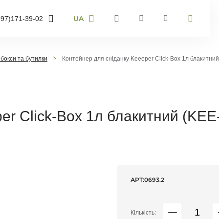
UA
097)
171-39-02
RU
UA
95)
905-43-36
EN
 бокси та бутилки
Контейнер для сніданку Keeeper Click-Box 1л блакитний
63)
959-40-67
мер телефону і ми
онимо
er Click-Box 1л блакитний (KEE
воніть мені
АРТ:
0693.2
Кількість: