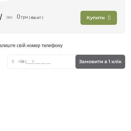
/
0
грн
Купити
Опт
( від
шт )
залиште свій номер телефону
Замовити в 1 клік