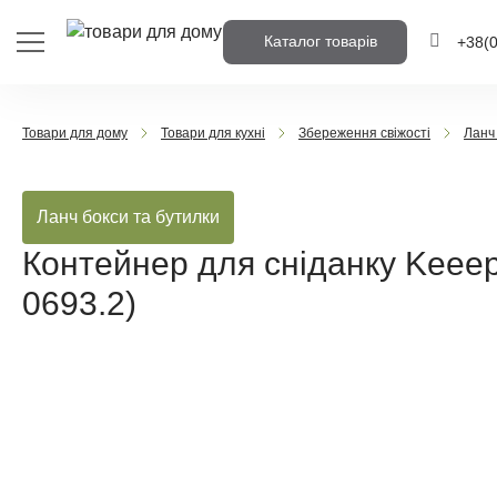
Каталог товарів
+38
(
+38
(0
Товари для дому
Товари для кухні
Збереження свіжості
Ланч
+38
(0
Ланч бокси та бутилки
Напишіть но
вам передзв
Контейнер для сніданку Keeep
0693.2)
Передз