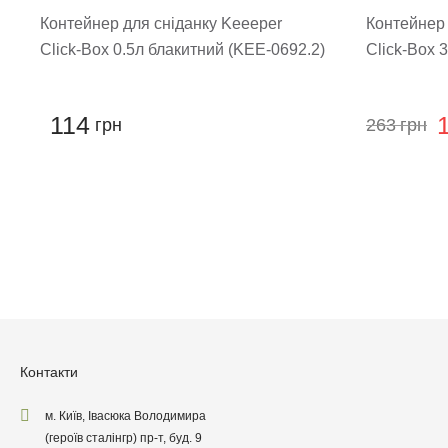
Контейнер для сніданку Keeeper
Контейнер 
Click-Box 0.5л блакитний (KEE-0692.2)
Click-Box 
114
грн
263
грн
Залиши
Контакти
м. Київ, Івасюка Володимира
(героїв сталінгр) пр-т, буд. 9