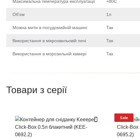
Максимальна температура експлуатації
+80С
Об'єм
1л
Можна мити в посудомийній машині
Так
Використання в мікрохвильовій печі
Так
Використання в морозильній камері
Так
Щоб залишити відгук про товар, будь-ласка
увійдіть у особистий кабінет
Товари з серії
Написа
Після того як ваш відгук пройде
Sale
Поставте оцінку т