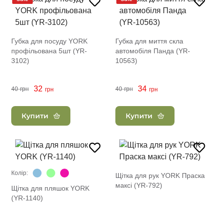
Губка для посуду YORK
Губка для миття скла
профільована 5шт (YR-
автомобіля Панда (YR-
3102)
10563)
32
34
40
грн
40
грн
грн
грн
Купити
Купити
Колір:
Щітка для рук YORK Праска
максі (YR-792)
Щітка для пляшок YORK
(YR-1140)