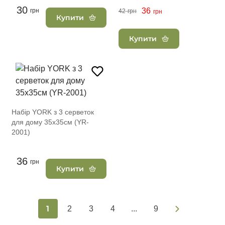
30
36
грн
42
грн
грн
Купити
Купити
Набір YORK з 3 серветок
для дому 35х35см (YR-
2001)
36
грн
Купити
1
2
3
4
...
9