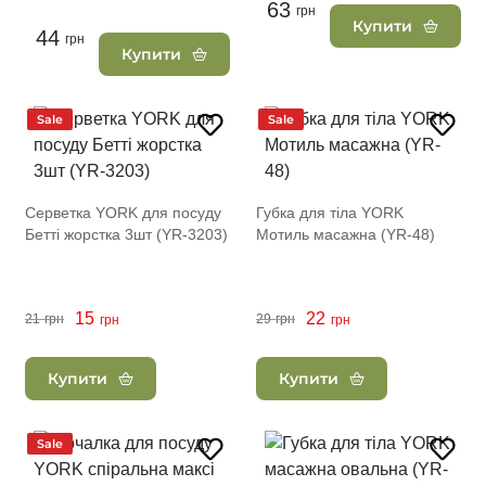
63
грн
Купити
44
грн
Купити
Sale
Sale
Серветка YORK для посуду
Губка для тіла YORK
Бетті жорстка 3шт (YR-3203)
Мотиль масажна (YR-48)
15
22
21
грн
29
грн
грн
грн
Купити
Купити
Sale