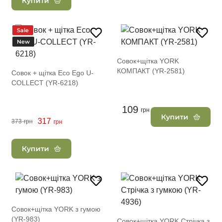
Купити
Sale
New
Совок+щітка YORK
КОМПАКТ (YR-2581)
Совок + щітка Eco Ego U-
COLLECT (YR-6218)
109
грн
Купити
317
373
грн
грн
Купити
Совок+щітка YORK з гумою
(YR-983)
Совок+щітка YORK Стрічка з