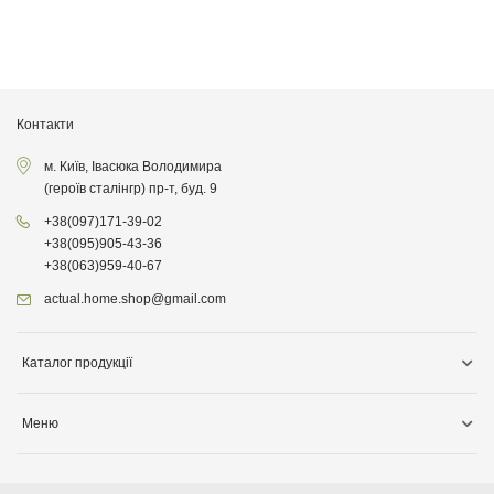
Контакти
м. Київ, Івасюка Володимира
(героїв сталінгр) пр-т, буд. 9
+38
(097)
171-39-02
+38
(095)
905-43-36
+38
(063)
959-40-67
actual.home.shop@gmail.com
Каталог продукції
Зберігання
Меню
Товари для кухні
Інформація про доставку
Товари для прибирання