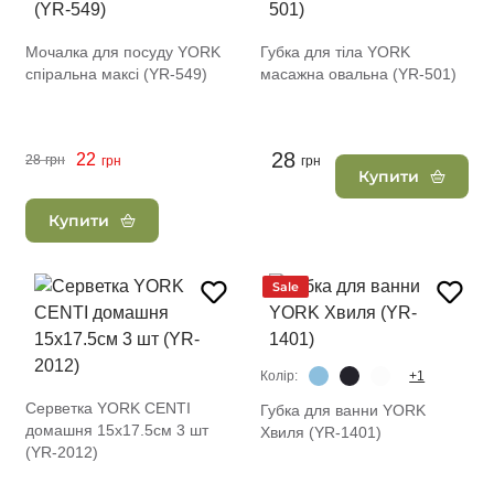
Мочалка для посуду YORK
Губка для тіла YORK
спіральна максі (YR-549)
масажна овальна (YR-501)
28
22
28
грн
грн
грн
Купити
Купити
Sale
Колір:
+1
Серветка YORK CENTI
Губка для ванни YORK
домашня 15х17.5см 3 шт
Хвиля (YR-1401)
(YR-2012)