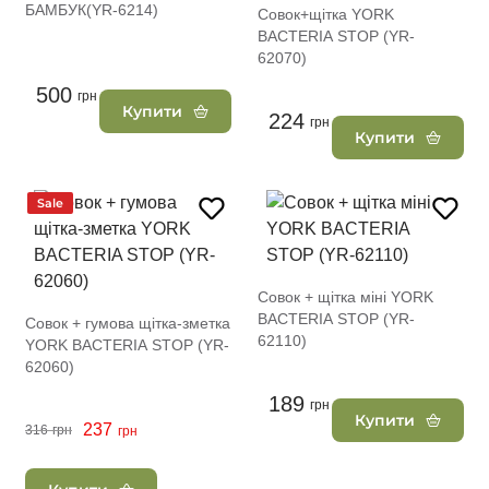
БАМБУК(YR-6214)
Совок+щітка YORK
BACTERIA STOP (YR-
62070)
500
грн
Купити
224
грн
Купити
Sale
Совок + щітка міні YORK
BACTERIA STOP (YR-
Совок + гумова щітка-зметка
62110)
YORK BACTERIA STOP (YR-
62060)
189
грн
Купити
237
316
грн
грн